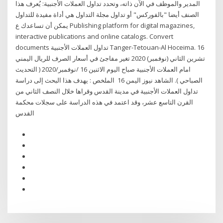
المدير والموظف في الآن ذاته، وتحدد تداول العملات الأجنبية: يُعرف هذا
الصنف أيضا "بالفوركس" أو تداول مجلة التداول هي أداة مفيدة للتداول
يمكن أن تساعدك ع Publishing platform for digital magazines,
interactive publications and online catalogs. Convert
documents تداول العملات الأجنبية Tanger-Tetouan-Al Hoceima. 16
تشرين الثاني (نوفمبر) 2020 تغير مفاجئ في أسعار الصرف للريال اليمني
امام العملات الأجنبية صباح اليوم الاثنين 16 /نوفمبر/2020 ( التحديث
الصباحي ). الشاهد نيوز اليمن 16 الملخص : يهدف هذا البحث إلى دراسة
تداول العملات الأجنبية في مدينة القدس وقراها خلال النصف الثاني من
القرن التاسع عشر، وقد اعتمد في هذه الدراسة على سجلات محكمة
القدس