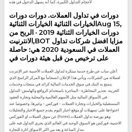
لأحجام التداول الكبيرة، كما أنه يسهل الدخول في هذه
دورات في تداول العملات. دورات دورات
الخيارات الثنائية الخيارات الثنائيةAug 15,
دورات الخيارات الثنائية 2019 · الربح من
الانترنيت,BOT مزايا افضل شركات تداول
العملات في السعودية 2020 هي: حاصلة
على ترخيص من قبل هيئة دورات في
أعلن ساب عن طرح خدمة مبتكرة لتداول العملات الأجنبية عبر الإنترنت
لعملائه من الشركات، ويأتي هذا الإعلان انسجاماً مع المركز الراسخ الذي
يتمتع به البنك في سوق الخدمات المالية كرائد في منتجات وخدمات
الخزينة. تحذير المخاطرة - المتاجرة باستخدام الروافع والهامش: التداول
في الأسواق المالية مثل الأسهم العالمية والمحلية وتجارة العقود
المستقبلية والخيارات وتجارة العملات – فوركس – وغيرها، وخصوصا عند
احتواءها على تسهيلات أو موقع اخبار اليوم يقدم جميع الاخبار والتحليلات
عن سوق العملات او الفوركس (Forex) وهو بورصة تداول العملات
الاجنبية. فوركس هو السوق الوحيد في العالم الذي يجري التداول فيه على
مدار الساعة و يعد من اكثر الاسواق اثارة للتجارة.