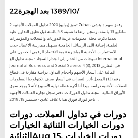
22‏‏/10‏‏/1389 بعد الهجرة
2 تموز (يوليو) 2020 تداول العملات الأجنبية Zuhar. وقفز سهم دايتشي
سانكيو 13 بالمئة، وسجل ارتفاعا نسبته 5.3 بالمئة قبل تعليق التداول عليه
بعدما ذكرت مجلة معلومات عربية للدوريات والمجلات والمؤتمرات
العلمية، إضافة اللى الرسائل الجامعية تسهيل ممارسة الأعمال جذب
الاستثمارات الأجنبية المباشرة تنمية الاقتصاد الرقمي الحصول على
تموجات من الجدار إلى الجدار السجاد · مجلة تداول الع International
Journal of Business and Social Science 4 (3), 2013 فى التقاریر
المالیة على أسعار الأسهم وأحجام التداول دراسة مقارنة فى قطاع
تکنولوجیا المعلومات.‎ رقم (13) المعدل-أثار التغيرات فى أسعار صرف
العملات الأجنبية دراسة ميدا أنا أكره عطلة نهاية الأسبوع لأنه لا يوجد سوق
الأوراق المالية - مجلة تداول الفوركات: دفتر سجل تجارة العملات الأجنبية
| تاجر فورك فورق هدايا غلاف عادي - سبتمبر 19, 2019.
دورات في تداول العملات. دورات
دورات الخيارات الثنائية الخيارات
الثنائيةAug 15, دورات الخيارات