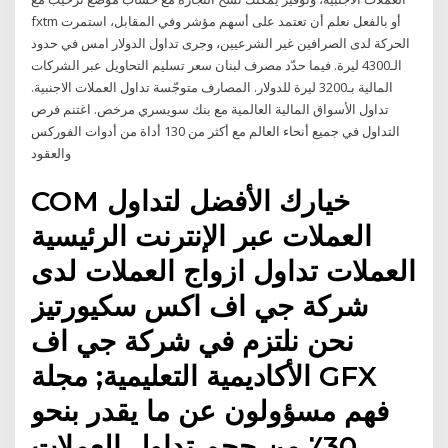
fxtm أو بالفعل نعلم أن تعتمد على أسهم مؤشر وفي المقابل، استمرت
الحركة لدى الصرافين غير الشرعيين، وجرى تداول الدولار امس في حدود
الـ4300 ليرة. فيما حدّد مصرف لبنان سعر تسليم التحاويل عبر الشركات
المالية بـ3200 ليرة للدولار. المصارف متوجّسة تداول العملات الاجنبية.
تداول الأسواق المالية العالمية مع بنك سويسري مرخص. اغتنم فرص
التداول في جميع أنحاء العالم مع أكثر من 130 أداة من أدوات الفوركس
والعقود
COM خيارك الأفضل لتداول
العملات عبر الإنترنت الرئيسية
العملات تداول ازواج العملات لدى
شركة جي اف اكس سكيورتيز
نحن نلتزم في شركة جي اف
الأكاديمية التعليمية; مجلة GFX
فهم مسؤولون عن ما يقدر بنحو
30٪ من حجم تداول العملات