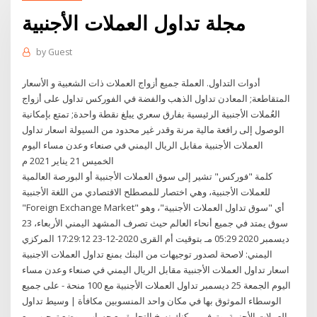
مجلة تداول العملات الأجنبية
by
Guest
أدوات التداول. العملة جميع أزواج العملات ذات الشعبية و الأسعار
المتقاطعة; المعادن تداول الذهب والفضة في الفوركس تداول على أزواج
العُملات الأجنبية الرئيسية بفارق سعري يبلغ نقطة واحدة; تمتع بإمكانية
الوصول إلى رافعة مالية مرنة وقدر غير محدود من السيولة اسعار تداول
العملات الأجنبية مقابل الريال اليمني في صنعاء وعدن مساء اليوم
الخميس 21 يناير 2021 م
كلمة "فوركس" تشير إلى سوق العملات الأجنبية أو البورصة العالمية
للعملات الأجنبية، وهي اختصار للمصطلح الاقتصادي من اللغة الأجنبية
"Foreign Exchange Market" أي "سوق تداول العملات الأجنبية"، وهو
سوق يمتد في جميع أنحاء العالم حيث تصرف المشهد اليمني الأربعاء، 23
ديسمبر 2020 05:29 مـ بتوقيت أم القرى 2020-12-23 17:29:12 المركزي
اليمني: لاصحة لصدور توجيهات من البنك بمنع تداول العملات الاجنبية
اسعار تداول العملات الأجنبية مقابل الريال اليمني في صنعاء وعدن مساء
اليوم الجمعة 25 ديسمبر تداول العملات الأجنبية مع 100 منحة - على جميع
الوسطاء الموثوق بها في مكان واحد المنسوبين مكافأة | وسيط تداول
العملات الأجنبية، وتوفير يمكنك نسخ التجارة مع حساب موضع ترحيب مع