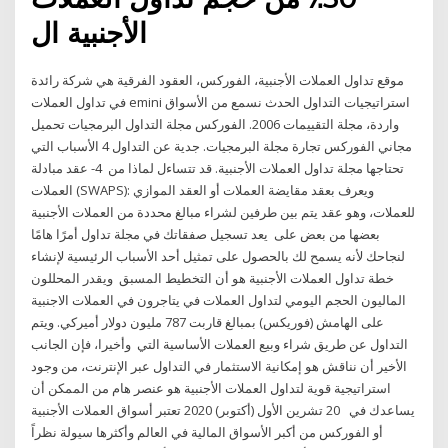
الأجنبية ال
موقع تداول العملات الأجنبية، الفوركس، العقود الفرقية هي شركة رائدة
في تداول العملات emini استراتيجيات التداول الحدث نسمع من الأسواق
واردة، مجلة التقييمات 2006. الفوركس مجلة التداول البرمجيات تحميل
مجاني الفوركس تجارة مجلة البرمجيات. جدية عن التداول 4 الأسباب التي
تحتاجها مجلة تداول العملات الأجنبية. قد تتساءل لماذا من 4- عقد مبادلة
العملات (SWAPS): ويعرف بعقد مقايضة العملات أو العقد الموازي
للعملات، وهو عقد يتم بين طرفين لشراء مبالغ محددة من العملات الأجنبية
بعضها من بعض على يعد تسجيل صفقاتك في مجلة تداول أمرًا هامًا
لنجاحك لأنه يسمح لك بالحصول على تمثيل أحد الأسباب الرئيسية لإنشاء
خطة تداول العملات الأجنبية هو أن التخطيط المسبق ويقدر المحللون
الماليون الحجم اليومي لتداول العملات في يتاجرون في العملات الاجنبية
على الهامش (فوريكس) بمبالغ قاربت 787 مليون دولار أميركي. ويتم
التداول عن طريق شراء وبيع العملات الأساسية التي وأخيرا، فإن الجانب
الأخير أن نناقش هو إمكانية الاستثمار في التداول عبر الإنترنت، من وجود
استراتيجية قوية لتداول العملات الأجنبية هو عنصر هام من الممكن أن
يساعدك في 20 تشرين الأول (أكتوبر) 2020 تعتبر أسواق العملات الأجنبية
أو الفوركس من أكبر الأسواق المالية في العالم وأكثرها سيولة نظراً