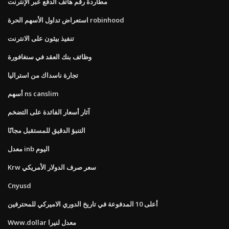
مطاردة رقم هاتف الدفع عبر الإنترنت
استعراض تداول الأسهم الحرة robinhood
تنفيذ بيثون على الانترنت
وظائف بنك العقد في سنغافورة
تجارة ناسداك من استراليا
أسهم ns canslim
آثار أسعار الفائدة على التضخم
التنبؤ الدقيق للمستقبل مجانًا
معدل inb اليوم
Krw سعر صرف الدولار الأمريكي
Cnyusd
أعلى 10 المدفوعة في تاريخ الدوري الاميركي للمحترفين
Www.dollar معدل لنيرا