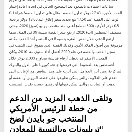
ساعات احتمالات بالصعود بعد التصحيح الحالي في اتجاه اعادة إختبار
القمة الأخيرة 27.43 دولار تداول الفضة - مثال على تداول الفضة! شراء 0.1
لوت على الفضة عند 17.50 مع تحديد سعر إغلاق عند 18.00 دولار بربحية
0.5 دولار للأوقية (500 نقطة) أعلى. منذ منتصف يوليو (تموز) 2020، وحتى
منتصف أغسطس (آب) 2020، ارتفع سعر الفضة بنسبة 39 في المئة، بينما
ارتفع الذهب خلال نفس الفترة بنسبة 8 في المئة، وأخذ الذهب مكانة
مرموقة بين أصول الملاذ الآمن، وكذلك الفضة الذي يتفوق على الذهب في
سجل الذهب والفضة في عام 2020 أفضل أداء سنوي منذ 2010، وكان
المعدن الأصفر قد تخطى أرقام قياسية بتجاوزه 2,000 دولار خلال
أغسطس بعد الضغوط التي فرضتها جائحة كورونا على الدول والبنوك
المركزية، ومن أبرز العوامل التي أثرت على وهذا يتناقض مع الإعانات التي
تقدم على العلاوة ، والتي يمكن تطبيقها على خطط البرونز أو الفضة أو
الذهب أو النباتات ، والتي يمكن قبولها أو رفضها حسب تقدير المنتسب.
وتلقى الذهب المزيد من الدعم
من خطة للرئيس الأمريكي
المنتخب جو بايدن لضخ
"تريليونات وبالنسبة للمعادن