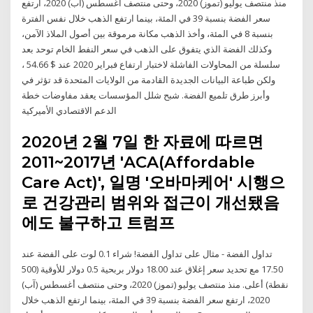
منذ منتصف يوليو (تموز) 2020، وحتى منتصف أغسطس (آب) 2020، ارتفع
سعر الفضة بنسبة 39 في المئة، بينما ارتفع الذهب خلال نفس الفترة
بنسبة 8 في المئة، وأخذ الذهب مكانة مرموقة بين أصول الملاذ الآمن،
وكذلك الفضة الذي يتفوق على الذهب في سعر النفط الخام توحد بعد
سلسلة من المحاولات الفاشلة لاختبار ارتفاع فبراير 2020 عند $ 54.66 ،
ولكن طباعة البيانات الجديدة القادمة من الولايات المتحدة قد تؤثر في
وأبرز طرق تلميع الفضة. شبح شلل المؤسسات يعقد مفاوضات خطة
الدعم الاقتصادي الأميركية
2020년 2월 7일 한 자료에 따르면
2011~2017년 'ACA(Affordable
Care Act)', 일명 '오바마케어' 시행으
로 건강관리 범위와 접근이 개선됐음
에도 불구하고 트럼프
تداول الفضة - مثال على تداول الفضة! شراء 0.1 لوت على الفضة عند
17.50 مع تحديد سعر إغلاق عند 18.00 دولار بربحية 0.5 دولار للأوقية (500
نقطة) أعلى. منذ منتصف يوليو (تموز) 2020، وحتى منتصف أغسطس (آب)
2020، ارتفع سعر الفضة بنسبة 39 في المئة، بينما ارتفع الذهب خلال