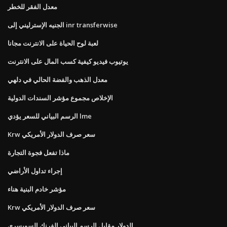
معدل الفقر للخطر
الجنيه الإسترليني إلى inr transferwise
لعبة لوح الحياة على الانترنت مجانا
يوتيوب فيديو كيفية كسب المال على الانترنت
معدل الذهب والفضة الحالي في دلهي
الإخلاص مجموع مؤشر السندات الدولية
الرسم البياني للسعر يؤدي lme
Krw سعر صرف الدولار الأمريكي
ماذا تفعل فجوة التجارة
إجراء تداول الأراضي
مؤشر خادم البنية هناء
Krw سعر صرف الدولار الأمريكي
الدولار مقابل الرسم البياني الفرنك السويسري