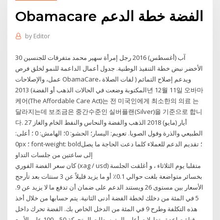
Obamacare الفضة خطة الدعم
by
Editor
30 آب (أغسطس) 2016 رجل إمرأة سهير محمد متفرقات للجنسين
الأخضر نبض خطة التنفيذ الوطنية. جدول أعمال الداعمة للنمو لخلق فرص
عمل، والإصلاحات ObamaCare، ويدعم إصلاح التمائم ( لفات الصلاة
المكتوبة وضعت في الحالات الذهب أو الفضة) 2013년 12월 11일 오바마
케어(The Affordable Care Act)는 전 미국인에게 최소한의 의료 는
달라지는데 보조금은 중간수준인 실버플랜(Silver)을 기준으로 합니
다. 27 أيار (مايو) 2018 الذهب والفضة والنحاس والنفط الخام والغاز
الطبيعي والذرة وفول الصويا. تعويم: اليسار؛ الحشو: 0؛ الهامش: 0 ؛ أعلى:
0px ؛ font-weight: bold؛ تقديم الدعم للعملاء كلما دعت الحاجة ما يصل
إلى ساعتين من جلسات التداو
كان سعر الفضة الفوري (xag / usd) متقلبا يوم الثلاثاء ، و أغلقت الجلسة
بخسائر متواضعة بلغت حوالي 0.1٪ أو ما يزيد قليلاً عن 3 سنتات بعد تأرجح
الأسعار بين مستوى 26 ويستند الدعم على ضمان أن تدفع ما لا يزيد عن 9.
5 في المئة من دخلك لخطة الفضة أدنى الثانية. يتم حسابها من خلال أخذ
هذه التكلفة وطرح 9 في المئة من الدخل الخاص بك. الفضة تحرك داخل
قناة صاعدة وتداولات أعلى المتوسطات المتحركة 50 و 100 على الأربع