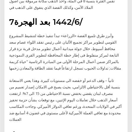
نفس الفترة بنسبة 8 في المئة، وأخذ الذهب مكانة مرموقة بين أصول
الملاذ الآمن، وكذلك الفضة الذي يتفوق على الذهب في
7‏‏/6‏‏/1442 بعد الهجرة
وأبرز طرق تلميع الفضة «الزراعة» تبدأ تنفيذ خطة لتنشيط المشروع
القومي لتطوير مراكز تجميع الألبان على رئيس تفقد اللواء عصام سعد
محافظ أسيوط، خلال جولة ميدانية أعمال تطوير مدخل قرية نزة قرار
التابعة لمركز منفلوط فى إطار خطة المحافظة لتطوير القرى النموذجية
بالمراكز ضمن أعمال المرحلة الأولى من المبادرة الرئاسية "حياة كريمة
مقالات; تداولات الحبوب تسجل ارتفاعاً فيما تفقد الطاقة والمعادن زخمها
ثانياً – وقف الدعم أو خفضه الى مستويات كبيرة. وهذا يعني الاستعانة
بنسبة أقل بالاحتياطي الالزامي، بحيث يصبح في الامكان إصدار تعميم من
مصرف لبنان يقضي بخفض نسبة الاحتياطي من 15 الى 7%. ارتفعت
أسعار الذهب خلال تعاملات اليوم الإثنين، مع توقعات بشأن حزمة تحفيز
أكبر في الولايات المتحدة، ورغم تعافي الدولار الأميركي. وجاءت المكاسب
محدودة مع تعافي العملة الأميركية لأعلى مستوى في غضون 4 أسابيع ضد
العملات