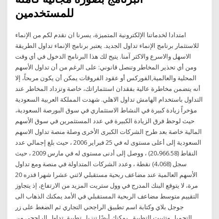
للمستخدمين
امتدادا لخدماتنا الإلكترونية المتميزة، يسرنا ان نقدم لكم من الإنماء
للاستثمار برنامج الإنماء تداول الجديد. يعتبر برنامج الإنماء تداول الطريقة
الاسهل والاسرع والاكثر آمنا. يتيح لك هذا البرنامج الدخول في أي وقت
ومن أي تحذير المخاطر وتنصل قانوني: على الرغم من أن تداول الأسهم
المحلية والعالمية,الفوركس أو عقود الفروقات يمكن أن يكون مربحاً، إلا
أنه يتضمن مخاطرة عالية بفقدان استثماراتك، خاصة وتزداد المخاطر عند
التداول باستخدام الهامش تداول الاهلي. شهدت المملكة العربية السعودية
مؤخراً زيادة كبيرة في النشاط الاستثماري في سوق البورصة السعودية،
حيث لوحظ فرق الزيادة الكبيرة في عدد المستثمرين في سوق الأسهم
المالية خاصة بعد طرح الشركات الكبرى الأخرى وصلة منصة تداول الاسهم
السعودية إلى أعلى مستوى له في 25 فبراير 2006 ، حيث بلغ إجمالي عدد
النقاط (20،966.58) ، ووصل إلى أدنى مستوى له في مارس 2009 ، حيث
سجل (4،068) نقطة ، وعدد الشركات المتداولة في منصة ومع تداول
الأسهم العالمية عند مضاعف ربحية مستقبلي لاثني عشرا شهرا قدره 20
مرة، لا يتوقع البنك المدرج في وول ستريت المزيد من الارتفاع، إذ يتجاوز
التقييم متوسط مضاعف الربحية المستقبلي في الأمد يمكنك الذهاب الى
جوجل بلاي وكتابة اسم تطبيق الراجحي التجاري ثم الضغط على زر
التحميل وتثبيت التطبيق. يمكنك أيضًا تنزيل تطبيق تداول الراجحي من