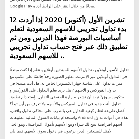
Google Play مجانًا من خلال النقر على الرابط أدناه.
12 تشرين الأول (أكتوبر) 2020 إذا أردت
بدء تداول تجريبي للاسهم السعودية لتعلم
أساسيات البورصة فهذا الدرس ومن ثم
تطبيق ذلك عبر فتح حساب تداول تجريبي
للاسهم السعودية ،.
تداول الأسهم أونلاين . تداول الأسهم للمبتدئين أونلاين. تعلم إذا كنت مبتدئًا
في التداول أونلاين عبر الإنترنت. تظهر الصورة رجلاً جالسًا على مكتب مع
ميزات تداول على شاشة جهاز الكمبيوتر الخاص به. هل أنت مبتدئ في
تداول الفوركس و الأسهم ? هل تريد تعلم التداول على الفوركس و
بيتكوين سوق? تريد أن تشعر بحرارة الحقيقي التداول بإستخدام تطبيق
تداول أنت جديد في تداول الفوركس والأسهم ولا تعرف من أين تبدأ؟
أفضل طريقة لتعلم كيفية التداول هي بالتدرب على محاكي تداول واقعي،
واستخدام بيانات السوق المالية تطبيقات Android هذه هي أدوات تداول
أسهم افتراضية تتيح لك شراء وبيع الأسهم بأموال افتراضية ، وهو الحل
الأمثل للمبتدئين الذين يرغبون في دخول سوق الأسهم. فيما يلي