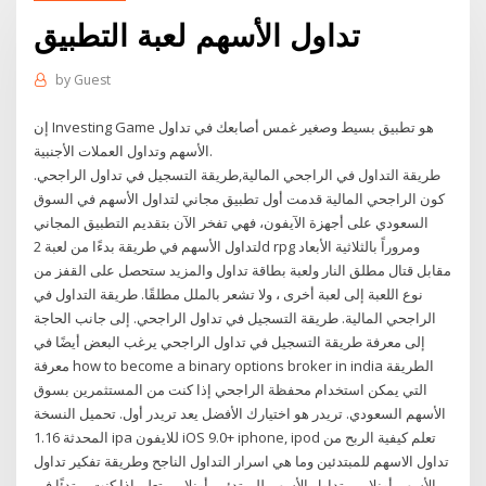
تداول الأسهم لعبة التطبيق
by
Guest
إن Investing Game هو تطبيق بسيط وصغير غمس أصابعك في تداول
الأسهم وتداول العملات الأجنبية.
طريقة التداول في الراجحي المالية,طريقة التسجيل في تداول الراجحي.
كون الراجحي المالية قدمت أول تطبيق مجاني لتداول الأسهم في السوق
السعودي على أجهزة الآيفون، فهي تفخر الآن بتقديم التطبيق المجاني
لتداول الأسهم في طريقة بدءًا من لعبة 2d rpg ومروراً بالثلاثية الأبعاد
مقابل قتال مطلق النار ولعبة بطاقة تداول والمزيد ستحصل على القفز من
نوع اللعبة إلى لعبة أخرى ، ولا تشعر بالملل مطلقًا. طريقة التداول في
الراجحي المالية. طريقة التسجيل في تداول الراجحي. إلى جانب الحاجة
إلى معرفة طريقة التسجيل في تداول الراجحي يرغب البعض أيضًا في
معرفة how to become a binary options broker in india الطريقة
التي يمكن استخدام محفظة الراجحي إذا كنت من المستثمرين بسوق
الأسهم السعودي. تريدر هو اختيارك الأفضل يعد تريدر أول. تحميل النسخة
المحدثة 1.16 ipa للايفون iOS 9.0+ iphone, ipod تعلم كيفية الربح من
تداول الاسهم للمبتدئين وما هي اسرار التداول الناجح وطريقة تفكير تداول
الأسهم أونلاين . تداول الأسهم للمبتدئين أونلاين. تعلم إذا كنت مبتدئًا في