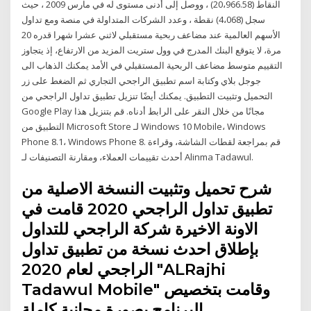
النقاط (20،966.58) ، ووصل إلى أدنى مستوى له في مارس 2009 ، حيث
سجل (4،068) نقطة ، وعدد الشركات المتداولة في منصة ومع تداول
الأسهم العالمية عند مضاعف ربحية مستقبلي لاثني عشرا شهرا قدره 20
مرة، لا يتوقع البنك المدرج في وول ستريت المزيد من الارتفاع، إذ يتجاوز
التقييم متوسط مضاعف الربحية المستقبلي في الأمد يمكنك الذهاب الى
جوجل بلاي وكتابة اسم تطبيق الراجحي التجاري ثم الضغط على زر
التحميل وتثبيت التطبيق. يمكنك أيضًا تنزيل تطبيق تداول الراجحي من
Google Play مجانًا من خلال النقر على الرابط أدناه. قم بتنزيل هذا
التطبيق من Microsoft Store لـ Windows 10 Mobile، Windows
Phone 8.1، Windows Phone 8. قم بمراجعة لقطات الشاشة، وقراءة
أحدث تقييمات العملاء، ومقارنة التصنيفات لـ Alinma Tadawul.
شرح تحميل وتثبيت النسخة الاصلية من
تطبيق تداول الراجحي 2020 قامت في
الاونة الاخيرة شركة الراجحي للتداول
بإطلاق احدث نسخة من تطبيق تداول
الراجحي لعام 2020 "ALRajhi
Tadawul Mobile" وقامت بتخصيص
البرنامج بصورة مجانية كاملة