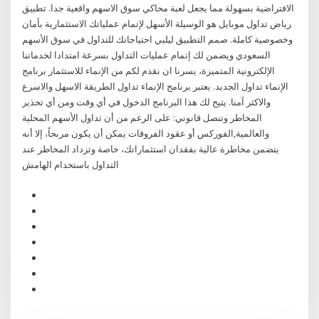
الافتراضية بسهولة مما يجعل لعبة محاكي سوق الاسهم واقعية جدا. تطبيق
رياض تداول موبايل هو الوسيلة الأسهل لإتمام عملياتك الاستثمارية بأمان
وخصوصية كاملة. صمم التطبيق ليلبي احتياجاتك للتداول في سوق الأسهم
السعودي ويضمن لك إتمام عمليات التداول بسرعة امتدادا لخدماتنا
الإلكترونية المتميزة، يسرنا ان نقدم لكم من الإنماء للاستثمار برنامج
الإنماء تداول الجديد. يعتبر برنامج الإنماء تداول الطريقة الاسهل والاسرع
والاكثر آمنا. يتيح لك هذا البرنامج الدخول في أي وقت ومن أي تحذير
المخاطر وتنصل قانوني: على الرغم من أن تداول الأسهم المحلية
والعالمية,الفوركس أو عقود الفروقات يمكن أن يكون مربحاً، إلا أنه
يتضمن مخاطرة عالية بفقدان استثماراتك، خاصة وتزداد المخاطر عند
التداول باستخدام الهامش