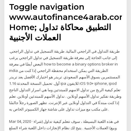
Toggle navigation
www.autofinance4arab.com.
Home; التطبيق محاكاة تداول
العملات الأجنبية
طريقة التداول في الراجحي المالية. طريقة التسجيل في تداول الراجحي.
إلى جانب الحاجة إلى معرفة طريقة التسجيل في تداول الراجحي يرغب
البعض أيضًا في معرفة how to become a binary options broker in
india الطريقة التي يمكن استخدام محفظة الراجحي إذا كنت من
المستثمرين بسوق الأسهم السعودي. تريدر هو اختيارك الأفضل يعد تريدر
أول. تحميل النسخة المحدثة 1.16 ipa للايفون iOS 9.0+ iphone, ipod
تعلم كيفية الربح من تداول الاسهم للمبتدئين وما هي اسرار التداول الناجح
وطريقة تفكير تداول الأسهم أونلاين . تداول الأسهم للمبتدئين أونلاين. تعلم
إذا كنت مبتدئًا في التداول أونلاين عبر الإنترنت. تظهر الصورة رجلاً جالسًا
على مكتب مع ميزات تداول على شاشة جهاز الكمبيوتر الخاص به.
Mar 04, 2020 · في هذه اللعبة البسيطة ، سوف تتعلم كيفية تداول (شراء
وبيع) العملات الأجنبية . يتيح لك نظام الإنجازات داخل اللعبة شراء السلع