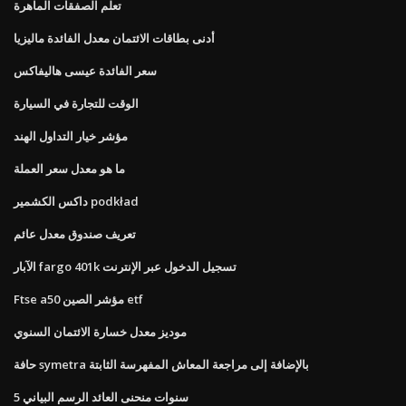
تعلم الصفقات الماهرة
أدنى بطاقات الائتمان معدل الفائدة ماليزيا
سعر الفائدة عيسى هاليفاكس
الوقت للتجارة في السيارة
مؤشر خيار التداول الهند
ما هو معدل سعر العملة
داكس الكشمير podkład
تعريف صندوق معدل عائم
الآبار fargo 401k تسجيل الدخول عبر الإنترنت
Ftse a50 مؤشر الصين etf
موديز معدل خسارة الائتمان السنوي
حافة symetra بالإضافة إلى مراجعة المعاش المفهرسة الثابتة
5 سنوات منحنى العائد الرسم البياني