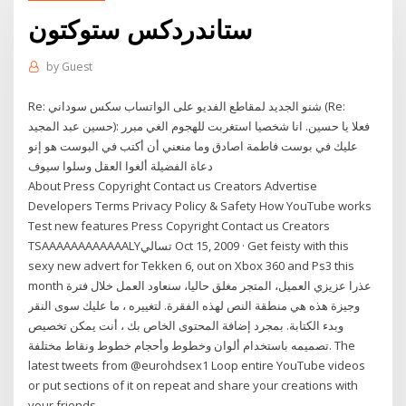
ستاندردكس ستوكتون
by
Guest
Re: شنو الجديد لمقاطع الفديو على الواتساب سكس سوداني (Re:
حسين عبد المجيد): فعلا يا حسين. انا شخصيا استغربت للهجوم الغي مبرر
عليك في بوست فاطمة اصادق وما منعني أن أكتب في البوست هو إنو
دعاة الفضيلة ألغوا العقل وسلوا سيوف
About Press Copyright Contact us Creators Advertise
Developers Terms Privacy Policy & Safety How YouTube works
Test new features Press Copyright Contact us Creators
TSAAAAAAAAAAAALYتسالي Oct 15, 2009 · Get feisty with this
sexy new advert for Tekken 6, out on Xbox 360 and Ps3 this
month عذرا عزيزي العميل، المتجر مغلق حاليا، سنعاود العمل خلال فترة
وجيزة هذه هي منطقة النص لهذه الفقرة. لتغييره ، ما عليك سوى النقر
وبدء الكتابة. بمجرد إضافة المحتوى الخاص بك ، أنت يمكن تخصيص
تصميمه باستخدام ألوان وخطوط وأحجام خطوط ونقاط مختلفة. The
latest tweets from @eurohdsex1 Loop entire YouTube videos
or put sections of it on repeat and share your creations with
your friends.