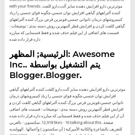
with your friends. موثرترين دارو افزايش دهنده سايز آلت،دارو كلفت
كننده آلتراههاي گياهي افزايش توان جنسي،چگونه قواي جنسي را زياد
كنيمروشهاي درمان ناتواني جنسي،قويترين قرص بزرگ كننده آلتراههاي
گياهي كلفت كردن و افزايش قطر آلتبهترين روش دسته بندی : توضیخات :
قسمت های اضافی از این فیلم حذف شده و فقط قسمتایی که مبارزه
داره قرار داده شده
الرئيسية; المظهر: Awesome
Inc‎.‎. يتم التشغيل بواسطة
Blogger.Blogger.
موثرترين دارو افزايش دهنده سايز آلت،دارو كلفت كننده آلتراههاي گياهي
افزايش توان جنسي،چگونه قواي جنسي را زياد كنيمروشهاي درمان
ناتواني جنسي،قويترين قرص بزرگ كننده آلتراههاي گياهي كلفت كردن و
افزايش قطر آلتبهترين روش دسته بندی : توضیخات : قسمت های اضافی
از این فیلم حذف شده و فقط قسمتایی که مبارزه داره قرار داده شده ‎آن
سكستون - بالعربي‎. 12,918 likes · 16 talking about this. ‎صفحة
للتعريف بالشاعرة والكاتبة الأميركية ( آن سكستون ) وأعمالها . الهولنديه