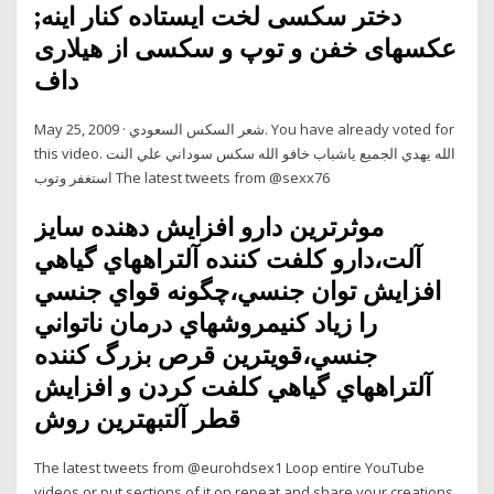
دختر سکسی لخت ایستاده کنار اینه;
عکسهای خفن و توپ و سکسی از هیلاری
داف
May 25, 2009 · شعر السكس السعودي. You have already voted for
this video. الله يهدي الجميع ياشباب خافو الله سكس سوداني علي النت
استغفر وتوب The latest tweets from @sexx76
موثرترين دارو افزايش دهنده سايز
آلت،دارو كلفت كننده آلتراههاي گياهي
افزايش توان جنسي،چگونه قواي جنسي
را زياد كنيمروشهاي درمان ناتواني
جنسي،قويترين قرص بزرگ كننده
آلتراههاي گياهي كلفت كردن و افزايش
قطر آلتبهترين روش
The latest tweets from @eurohdsex1 Loop entire YouTube
videos or put sections of it on repeat and share your creations