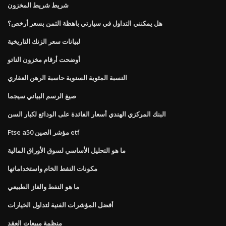
شريط شريط المخزون
هل يمكنني التداول في سيارتي باهظة الثمن بسعر أرخص؟
لبيانات سعر الزنك التاريخية
أوضحت أرقام مخزون الناتو
النسبة المئوية السنوية حاسبة الرهن العقاري
صيغ الرسم البياني سيجما
البنك المركزي الهندي أسعار الفائدة على الودائع لكبار السن
Ftse a50 مؤشر الصين etf
ما هو التحليل الأساسي لسوق الأوراق المالية
مكونات النفط الخام واستخداماتها
ما هو النفط والغاز الطبيعي
أفضل المؤشرات الفنية لتداول الخيارات
منظمة مبيعات العقد