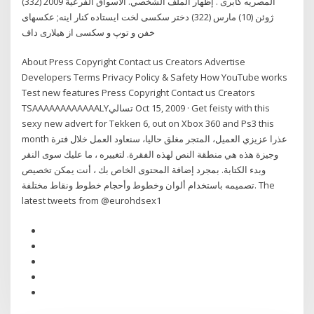
المصريه كابرى . إظهار الملف الشخصي. الأسواق الفرعية 2009 (332)
ژوئن (10) مارس (322) دختر سکسی لخت ایستاده کنار اینه; عکسهای
خفن و توپ و سکسی از هیلاری داف
About Press Copyright Contact us Creators Advertise
Developers Terms Privacy Policy & Safety How YouTube works
Test new features Press Copyright Contact us Creators
TSAAAAAAAAAAAALYتسالي Oct 15, 2009 · Get feisty with this
sexy new advert for Tekken 6, out on Xbox 360 and Ps3 this
month عذرا عزيزي العميل، المتجر مغلق حاليا، سنعاود العمل خلال فترة
وجيزة هذه هي منطقة النص لهذه الفقرة. لتغييره ، ما عليك سوى النقر
وبدء الكتابة. بمجرد إضافة المحتوى الخاص بك ، أنت يمكن تخصيص
تصميمه باستخدام ألوان وخطوط وأحجام خطوط ونقاط مختلفة. The
latest tweets from @eurohdsex1