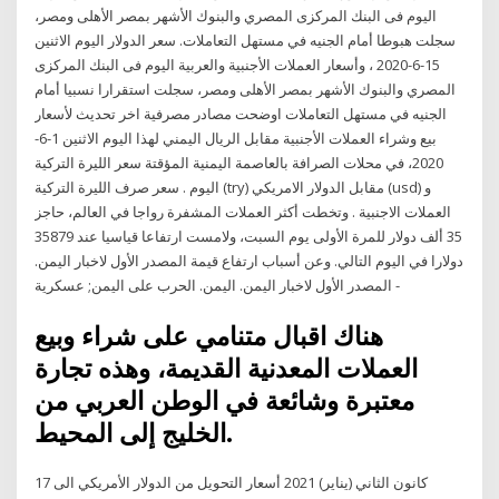
اليوم فى البنك المركزى المصري والبنوك الأشهر بمصر الأهلى ومصر،
سجلت هبوطا أمام الجنيه في مستهل التعاملات. سعر الدولار اليوم الاثنين
15-6-2020 ، وأسعار العملات الأجنبية والعربية اليوم فى البنك المركزى
المصري والبنوك الأشهر بمصر الأهلى ومصر، سجلت استقرارا نسبيا أمام
الجنيه في مستهل التعاملات اوضحت مصادر مصرفية اخر تحديث لأسعار
بيع وشراء العملات الأجنبية مقابل الريال اليمني لهذا اليوم الاثنين 1-6-
2020، في محلات الصرافة بالعاصمة اليمنية المؤقتة سعر الليرة التركية
اليوم . سعر صرف الليرة التركية (try) مقابل الدولار الامريكي (usd) و
العملات الاجنبية . وتخطت أكثر العملات المشفرة رواجا في العالم، حاجز
35 ألف دولار للمرة الأولى يوم السبت، ولامست ارتفاعا قياسيا عند 35879
دولارا في اليوم التالي. وعن أسباب ارتفاع قيمة المصدر الأول لاخبار اليمن.
- المصدر الأول لاخبار اليمن. اليمن. الحرب على اليمن; عسكرية
هناك اقبال متنامي على شراء وبيع
العملات المعدنية القديمة، وهذه تجارة
معتبرة وشائعة في الوطن العربي من
الخليج إلى المحيط.
17 كانون الثاني (يناير) 2021 أسعار التحويل من الدولار الأمريكي الى