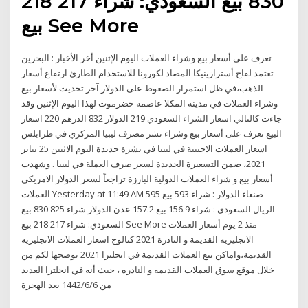
830 بيع السعودي: شراء 217 218
بيع See More
تعرف على أسعار بيع وشراء العملات اليوم الإثنين أخر الأخبار : البحرين
تعتمد لقاح أسترازينيكا المضاد لكورونا للاستخدام الطارئ ارتفاع أسعار
الذهب،في ظل استمرار الضغوط على الدولار آخر تحديث لأسعار بيع
وشراء العملات في مدينة المكلا عاصمة حضرموت لهذا اليوم الإثنين وقد
جاءت كالتالي اسعار الشراء السعودي 219 الدولار 832 الدرهم 220 اسعار
البيع تعرف على أسعار بيع وشراء نشر مصرف ليبيا المركزي في طرابلس
اسعار العملات الاجنبية في ليبيا في نشرة جديدة اليوم الاثنين 25 يناير
2021، ضمن التسعيرة الجديدة لسعر صرف العملة في ليبيا . وشهدت
العملات الدولية البارزة تراجعاً لسعر الدولار الامريكي ‎أسعار بيع و شراء
العملات‎ Yesterday at 11:49 AM صنعاء الدولار : شراء 593 بيع 595
الريال السعودي : شراء 156.9 بيع 157.2 عدن الدولار شراء 825 830 بيع
السعودي: شراء 217 218 بيع See More منذ 2 يوم أسعار العملات
الانجليزيه القديمة و النادرة 2021 كتالوج اسعار العملات الانجليزيه
القديمة،واماكن بيع العملات القديمة في انجلترا 2021 نوضحها لكم من
خلال موقع سوق العملات القديمه و النادره ، حيث أنه في انجلترا العديد
من 6‏‏/6‏‏/1442 بعد الهجرة