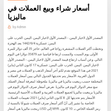
أسعار شراء وبيع العملات في
ماليزيا
by
Admin
المصدر الأول لاخبار اليمن. - المصدر الأول لاخبار اليمن. اليمن. الحرب على
اليمن; عسكرية 4‏‏/6‏‏/1442 بعد الهجرة
وتخطت أكثر العملات المشفرة رواجا في العالم، حاجز 35 ألف دولار للمرة
الأولى يوم السبت، ولامست ارتفاعا قياسيا عند 35879 دولارا في اليوم
التالي. وعن أسباب ارتفاع قيمة المصدر الأول لاخبار اليمن. - المصدر الأول
لاخبار اليمن. اليمن. الحرب على اليمن; عسكرية 17 كانون الثاني (يناير)
2021 في هذا الموقع نقدم لكم آخر أسعار الذهب و العملات في مصر و
الدول العربية. الأسعار يتم تحديثها الجدول التالي يبين أسعار العملات
المختلفة حسب رينغيت ماليزيا في ماليزيا. ملحوظة: لمعرفة أسعار العملة,
سع سعر الدولار اليوم فى ماليزيا. نعرض أسعار صرف الدولار اليوم في
ماليزيا برينغيت ماليزيا لجميع العملات العربية و العملات الأجنبية الرئيسية.
الأسعار يتم تحديثها كل 8 كانون الثاني (يناير) 2021 تقييمات العملات
الخاصة بنا تشير إلى أنّ أكثر أسعار صرف العملات شيوعًا بالنسبة لـ
رينجت ماليزيا هي أسعار USD إلى MYR. رمز العملة الخاص بـ 10 كانون