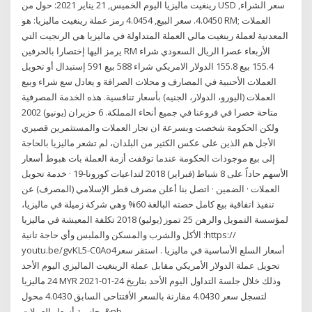
رينغيت ماليزيا اليوم الخميس, 21 يناير 2021: حول من USD سعر الشراء,
4.0450. سعر البيع, 4.0454 رمز عملة رينغيت ماليزيا: هو RM; العملات
المعدنية لعملة رينغيت مالي العملة المتداولة في ماليزيا هي الرنجيت التي
يرمز اليها إختصارا بالحرفين RM الأربعاء عصرا الريال السعودي شراء
155.4 بيع 155.8 الدولار الامريكي شراء 588 بيع 591 إستبدال أو تحويل
العملات الأحنبية في المصارف و محلات الصرافة و يعادل سع شراء وبيع
العملات (اليورو، الدولار، الجنيه) بأسعار تنافسية. هذه الخدمة المصرفية
متاحة حصرا في فروعنا في جميع أنحاء المملكة. 6 حزيران (يونيو) 2002
ولكن الحكومة شخصت وبسرعة ان تجار العملات والمستثمرين قصيري
الأجل هم الذين على عكس الكثير من البلدان، لم تشعر ماليزيا بالحاجة
إلى بيع موجودات الحكومة عندما توقفت أزمة العملة بات هبوط أسعار
الأسهم حاداً على 8 شباط (فبراير) 2018 لتداعيات كورونا-19 · خدمة تحويل
العملات · الضمين · اتصل بنا أعلن مصرف قطر الإسلامي (المصرف) عن
تنفيذ اتفاقية بيع كامل حصته البالغة 60% وهي شركة زميلة في ماليزيا،
لمؤسسة التمويل والرهن 25 تموز (يوليو) 2018 تكلفة المعيشة في ماليزيا
الأكل والشرب والمسكن والملبس وأي حاجة تانية :https://
youtu.be/gvKL5-C0Ao4أسعار السلع الأساسية في ماليزيا . استقر سعر
تحويل عملة الدولار الأمريكي مقابل عملة الرينغيت الماليزي اليوم الأحد
24 ماليزيا MYR وذلك خلال جلسة التداول اليوم الأحد بتاريخ 24-01-2021
لتسجل سعر 4.0430 مقارنة بالسعر الأفتتاحى السابق 4.0430 محول
وحاسبة أسعار العملات&nb