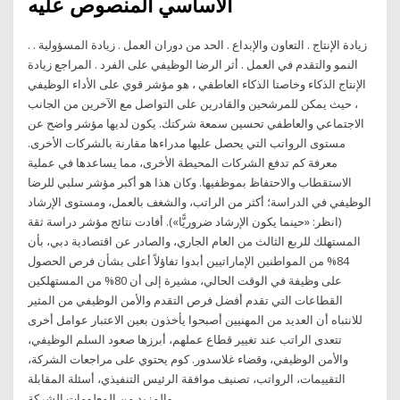
الاساسي المنصوص عليه
. زيادة الإنتاج . التعاون والإبداع . الحد من دوران العمل . زيادة المسؤولية .
النمو والتقدم في العمل . أثر الرضا الوظيفي على الفرد . المراجع زيادة
الإنتاج الذكاء وخاصتا الذكاء العاطفي ، هو مؤشر قوي على الأداء الوظيفي
، حيث يمكن للمرشحين والقادرين على التواصل مع الآخرين من الجانب
الاجتماعي والعاطفي تحسين سمعة شركتك. يكون لديها مؤشر واضح عن
مستوى الرواتب التي يحصل عليها مدراءها مقارنة بالشركات الأخرى.
معرفة كم تدفع الشركات المحيطة الأخرى، مما يساعدها في عملية
الاستقطاب والاحتفاظ بموظفيها. وكان هذا هو أكبر مؤشر سلبي للرضا
الوظيفي في الدراسة؛ أكثر من الراتب، والشغف بالعمل، ومستوى الإرشاد
(انظر: «حينما يكون الإرشاد ضروريًّا»). أفادت نتائج مؤشر دراسة ثقة
المستهلك للربع الثالث من العام الجاري، والصادر عن اقتصادية دبي، بأن
84% من المواطنين الإماراتيين أبدوا تفاؤلاً أعلى بشأن فرص الحصول
على وظيفة في الوقت الحالي، مشيرة إلى أن 80% من المستهلكين
القطاعات التي تقدم أفضل فرص التقدم والأمن الوظيفي من المثير
للانتباه أن العديد من المهنيين أصبحوا يأخذون بعين الاعتبار عوامل أخرى
تتعدى الراتب عند تغيير قطاع عملهم، أبرزها صعود السلم الوظيفي،
والأمن الوظيفي، وقضاء غلاسدور. كوم يحتوي على مراجعات الشركة،
التقييمات، الرواتب، تصنيف موافقة الرئيس التنفيذي، أسئلة المقابلة
والمزيد من المعلومات الشركة.