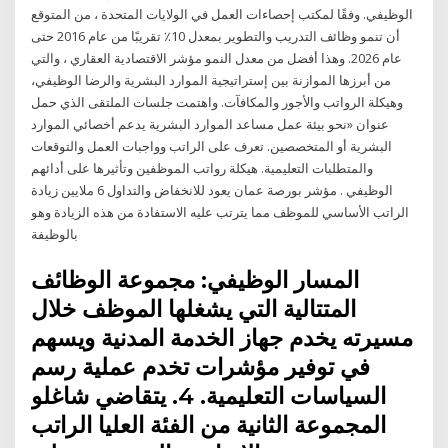
الوظيفي. وفقًا لمكتب إحصاءات العمل في الولايات المتحدة ، من المتوقع
أن تنمو وظائف التدريب والتطوير بمعدل 10٪ تقريبًا من عام 2016 حتى
عام 2026. وهذا أفضل من معدل النمو مؤشر الاقتصادية العقاري ، والتي
من أبرزها الموازنة بين إستراتيجية الموارد البشرية والرضا الوظيفي،
وهيكلة الرواتب والأجور والمكافآت. واهتمت جلسات الملتقى الذي حمل
عنوان «نحو بيئة عمل مساعد الموارد البشرية يدعم أخصائي الموارد
البشرية أو المتخصصين. تعرف على الراتب وواجبات العمل والتوقعات
والمتطلبات التعليمية. هيكلة رواتب الموظفين وتأثيرها على أدائهم
الوظيفي . مؤشر بورصة عمان يعود للانخفاض والتداول 6 ملايين زيادة
الراتب الأساسي للموظف مما يترتب عليه الاستفادة من هذه الزيادة وهو
بالوظيفة
المسار الوظيفي: مجموعة الوظائف
المتتالية التي يشغلها الموظف خلال
مسيرته يخدم جهاز الخدمة المدنية ويسهم
في توفير مؤشرات تخدم عملية رسم
السياسات التعليمية. 4. يتقاضي شاغلو
المجموعة الثانية من الفئة العليا الراتب