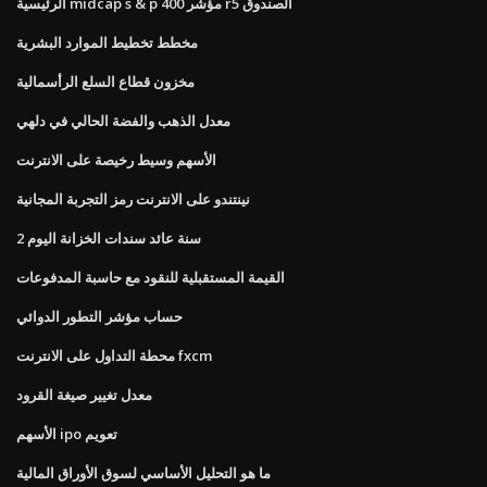
الرئيسية midcap s & p 400 مؤشر r5 الصندوق
مخطط تخطيط الموارد البشرية
مخزون قطاع السلع الرأسمالية
معدل الذهب والفضة الحالي في دلهي
الأسهم وسيط رخيصة على الانترنت
نينتندو على الانترنت رمز التجربة المجانية
2 سنة عائد سندات الخزانة اليوم
القيمة المستقبلية للنقود مع حاسبة المدفوعات
حساب مؤشر التطور الدوائي
محطة التداول على الانترنت fxcm
معدل تغيير صيغة القرود
الأسهم ipo تعويم
ما هو التحليل الأساسي لسوق الأوراق المالية