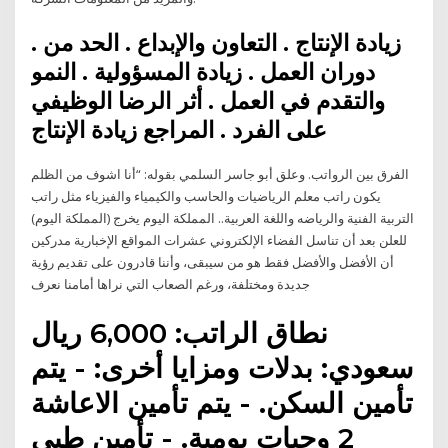
. زيادة الإنتاج . التعاون والإبداع . الحد من
دوران العمل . زيادة المسؤولية . النمو
والتقدم في العمل . أثر الرضا الوظيفي
على الفرد . المراجع زيادة الإنتاج
الفرق بين الرواتب. وعلق أبو جاسر السلمي بقوله: “أنا اشوف من الظلم
يكون راتب معلم الرياضيات والحاسب والكيمياء والفيزياء مثل راتب
التربية الفنية والرياضه واللغة العربية.. المملكة اليوم يخرج (المملكة اليوم)
للعلن بعد أن تناسل الفضاء الإلكتروني عشرات المواقع الإخبارية مدركين
أن الأفضل والأفضل فقط هو من سيبقى، وأننا قادرون على تقديم رؤية
جديدة ومختلفة، ورغم الصعاب التي نراها أمامنا نعرف
نطاق الراتب: 6,000 ريال
سعودي: بدلات ومزايا أخرى: - يتم
تأمين السكن. - يتم تأمين الاعاشة
2 وجبات يومية. - تأمين طبي