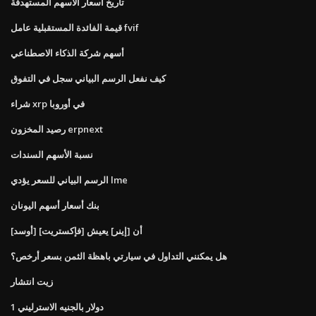
تاريخ أسعار الأسهم المستهدفة
قيمة الفائدة المستقبلية عامل fvif
أسهم شركة الذكاء الاصطناعي
كيف نفعل الرسم البياني سجل في التفوق
شراء xrp في أوروبا
رصيد المخزون erpnext
نسبة الأسهم السندات
الرسم البياني للسعر يؤدي lme
بنك أسعار أسهم اليونان
[أوسد] أن [إينر] يعيش [فإكستريت]
هل يمكنني التداول في سيارتي باهظة الثمن بسعر أرخص؟
زيت انتشار
1 دولار بالجنيه الاسترليني