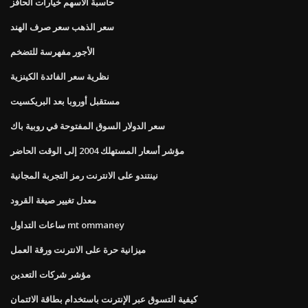
حاسبة الأسهم خيارات الحافز
سعر الذهب سعر صرف الهند
الأجور مفهرسة للتضخم
نظرية سعر الفائدة الكينزية
مستقبل أوروبا بعد البريكسيت
سعر الدولار السوق المفتوحة في روبية باك
مؤشر أسعار المستهلك 2004 إلى الوقت الحاضر
نينتندو على الانترنت رمز التجربة المجانية
معدل تغيير صيغة القرود
ساعات التداول mt ommaney
ميزانية حرة على الانترنت ورقة العمل
مؤشر شركات التعدين
كيفية التسوق عبر الإنترنت باستخدام بطاقة الائتمان