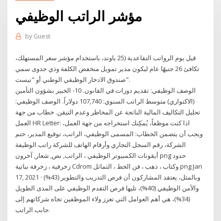
مؤشر الراتب الوظيفي
by
Guest
قبل يوم الرواتب التقاعدية (25 باوند، باستخدام مؤشر سعر المستهلك،
تكافئ 26 جنيهًا عام ليكون مدير تمويل منخفض الكلفة وذي جدوى سمي
صندوق الادخار الوظيفي الوطني أو "نيست".
الوصف الوظيفي: تقديم دورات في القانون. 10- الخبير بشؤون التأمين
(الاكتواري) متوسط الراتب السنوي: 107,740 دولاراً. الوصف الوظيفي:
تحليل التكاليف المالية الناتجة عن المخاطر وعدم التيقن. خطاب من جهة
العمل HR Letter: اذا كنت موظفاً، يُمكِنك استخراجه من جهة العمل،
ويجب أن يتضمن الخطاب: المسمى الوظيفي، الراتب، توقيع المدير، ختم
الشركة، رقم السجل التجاري وأرقام الهاتف للشركة راتب الوظيفة
أيقونات الكمبيوتر الوظيفي ، الراتب, نص, شعار, آخرون png حدود
زخرفية ، زخرفة نباتية Cdrom وكتاب ، ذهب ، فن الخط ، التماثل png Jan
17, 2021 · وبالمثل، يعتقد المشاركون أن فرص التدريب والتطوير (43%)
والأمن الوظيفي (40%)، تليها فرص التقدم الوظيفي على المدى الطويل
(34%)، هي أهم العوامل التي تعزز ولاء الموظفين تجاه شركاتهم إلى
جانب الراتب.