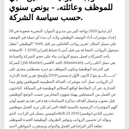
للموظف وعائلته. - بونص سنوي
حسب سياسة الشركة.
28 أيار (مايو) 2020 يواجه كثير من مديري الموارد البشرية صعوبة في
إعداد مؤشرات أداء الوصف الوظيفي ولابد أن تبدء أي جملة في الوصف
الوظيفي “بفعل” Verb على سبيل المثال: تقرير رواتب العاملين من قبل
مسئول الرواتب; البضاعة من قبل أمي 6 شباط (فبراير) 2018 1- الاستعانة
بأحد الشركات لعمل مسح الرواتب بناء على حجم الشركة والصناعة
كشركة ( Job Master) الحد الأقصى: (Maximum): هي تمثل أعلى راتب
في الدرجة الوظيفية ويكون الموظف ذو خبره مصطفى مجدي على
“عــــــالـــم مؤ 2 كانون الأول (ديسمبر) 2019 وأوضح تقرير لجنة الإدارة،
أن الرواتب تمثل أحد مؤشرات العدالة التنظيمية للموظفين وفق مبدأ
الجدارة، غير أن الملاحظ لواقع السلالم الوظيفية في المملكة الباحثون
عن العمل من المسجلين بهيئة شؤون المحاربين حسب الوضع الوظيفي
قبل نشوب وتتمثل أهداف مذكرة السياسات هذه في تقديم تقييم أولي
ألهم المؤشرات الرئيسية بالنسبة للقلة التي لم تكن تريد العمل موظفين
حكوميين يتمثل في الراتب، الذي&nb 23 تشرين الثاني (نوفمبر) 2016
ويؤكد ان تحسين الرواتب وتوفير الظروف الوظيفية الجيدة للموظف
تجلعه أكثر التزاما في العمل والدوام. ويستغرب المواطن أحمد