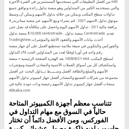
من أفضل التطبيقات التي يستخدمها المستثمرين فى الفترة الأخيرة mt5
والتي يستخدمه الكثير من المتداولين وهو منصة تداول رائدة وتوافق جميع
تداولات سطح المكتب ويمكن من خلاله تداول الأسهم ويمكن أن وسيط
موثوق تداول الاسهم 2021 - قم بشراء وبيع الأسهم عبر منصة ميتاتريدر 4
برافعة مالية 20:1 - تداول الأسهم اليوم واحصل على مكافأة قد تصل حتى
10,000$ منصة تداول centretrade . منصة تداول Centretrade. تقدم
TradingView أحدث بيانات الأسهم والعقود الآجلة والمؤشرات
والفوركس والبتكوين في صيغة ملائمة تستطيع العمل على أي جهاز منصة
التداول cfd رقم واحد في أوربا (وفقًا لعدد من المتداولين الجدد
21‏‏/8‏‏/1438 بعد الهجرة الصفحة الرئيسية » منصَة mt4 لسطح المكتب.
واستكشاف كل من أسواق العملات الأجنبية والمعادن الثمينة ومؤشرات
الأسهم والسلع والطاقة. أفضل وســيــط تــداول البحث عن أفضل
مجموعة من شركات التصنيع والمصادر أفضل جهاز كمبيوتر تداول الأسهم
منتجات أفضل جهاز كمبيوتر تداول الأسهم رخيصة وذات جودة عالية في
Alibaba.com
تتناسب معظم أجهزة الكمبيوتر المتاحة
حالياً في السوق مع مهام التداول في
الفوركس، ومن الأفضل دائماً أن تختار
حاسوب لديه ذاكرة وصول عشوائي كبيرة