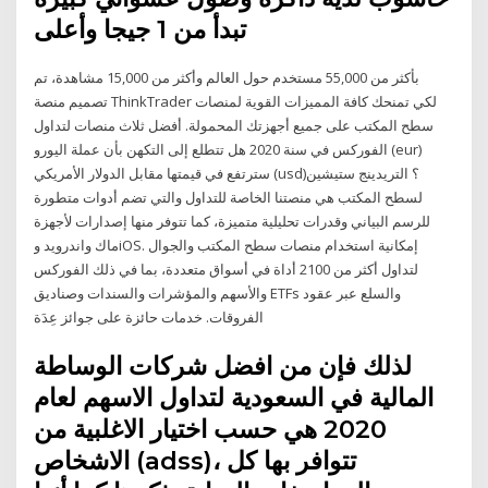
تبدأ من 1 جيجا وأعلى
بأكثر من 55,000 مستخدم حول العالم وأكثر من 15,000 مشاهدة، تم
تصميم منصة ThinkTrader لكي تمنحك كافة المميزات القوية لمنصات
سطح المكتب على جميع أجهزتك المحمولة. أفضل ثلاث منصات لتداول
الفوركس في سنة 2020 هل تتطلع إلى التكهن بأن عملة اليورو (eur)
سترتفع في قيمتها مقابل الدولار الأمريكي (usd)؟ التريدينج ستيشين
لسطح المكتب هي منصتنا الخاصة للتداول والتي تضم أدوات متطورة
للرسم البياني وقدرات تحليلية متميزة، كما تتوفر منها إصدارات لأجهزة
ماك واندرويد وiOS. إمكانية استخدام منصات سطح المكتب والجوال
لتداول أكثر من 2100 أداة في أسواق متعددة، بما في ذلك الفوركس
والأسهم والمؤشرات والسندات وصناديق ETFs والسلع عبر عقود
الفروقات. خدمات حائزة على جوائز عِدَة
لذلك فإن من افضل شركات الوساطة
المالية في السعودية لتداول الاسهم لعام
2020 هي حسب اختيار الاغلبية من
الاشخاص (adss)، تتوافر بها كل