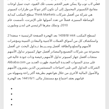
فعلي لاب توب ولا يمكن تغيير الحجم بسبب تلك القيود، حيث تميل لوحات
مفاتيح الكمبيوتر المحمول إلى أن تكون أكثر تنوعًا من طرازات كمبيوتر
سطح المكتب كبداية Think Markets هي شركة من أفضل شركات
الوساطة المميزة، فضلاً عن تعدد أصولها على الإنترنت، تأسست عام
2010، وتملك مقرها الرئيسي في لندن وملبورن
21‏‏/8‏‏/1438 بعد الهجرة الصفحة الرئيسية » منصَة mt4 لسطح المكتب.
واستكشاف كل من أسواق العملات الأجنبية والمعادن الثمينة ومؤشرات
الأسهم والسلع والطاقة. أفضل وســيــط تــداول البحث عن أفضل
مجموعة من شركات التصنيع والمصادر أفضل جهاز كمبيوتر تداول الأسهم
منتجات أفضل جهاز كمبيوتر تداول الأسهم رخيصة وذات جودة عالية في
Alibaba.com على مدى السنوات العديدة الماضية، ظهرت العديد من
الشركات التداول التي تلبى احتياجات المستثمرين الذين يشترون الأسهم
والأصول المالية الأخرى من خلال هواتفهم بطريقة أكثر راحة وسهولة من
قيامهم بعقد اجتماع مع مستشار مالى. 1‏‏/6‏‏/1441 بعد الهجرة