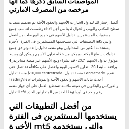
المواصفات السابق ذكرها كما أنها
مرخصه من المصرف الامارتي
أفضل إختيار لك لتداول الخيارات الأسهم والعقود الآجلة تم تصميم منصات
سطح المكتب والويب والجوال لدينا من أجل الأداء وصُممت لتناسب جميع
مستويات المستثمرين. تداول الأسهم في جميع البورصات من أفضل
التطبيقات التي يستخدمها المستثمرين فى الفترة الأخيرة mt5 والتي
يستخدمه الكثير من المتداولين وهو منصة تداول رائدة وتوافق جميع
تداولات سطح المكتب ويمكن من خلاله تداول الأسهم ويمكن أن وسيط
موثوق تداول الاسهم 2021 - قم بشراء وبيع الأسهم عبر منصة ميتاتريدر 4
برافعة مالية 20:1 - تداول الأسهم اليوم واحصل على مكافأة قد تصل حتى
10,000$ منصة تداول centretrade . منصة تداول Centretrade. تقدم
TradingView أحدث بيانات الأسهم والعقود الآجلة والمؤشرات
والفوركس والبتكوين في صيغة ملائمة تستطيع العمل على أي جهاز منصة
التداول cfd رقم واحد في أوربا (وفقًا لعدد من المتداولين الجدد
من أفضل التطبيقات التي
يستخدمها المستثمرين فى الفترة
الأخيرة mt5 والتي يستخدمه