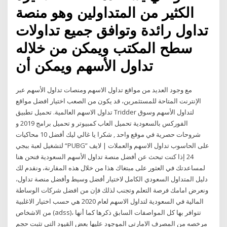
الكثير من المتداولين وهو منصة
تداول رائدة وتوافق جميع تداولات
سطح المكتب ويمكن من خلاله
تداول الأسهم ويمكن أن
مع وجود العديد من مواقع تداول الاسهم ومنصات تداول الأسهم عبر
الإنترنت المتاحة للمستثمرين، قد يكون من الصعب اختيار افضل مواقع
تداول الاسهم العالمية. تحميل تطبيق Tridder لتداول الأسهم وسوق
الفوركس بالسعودية تحميل العاب كمبيوتر و تحميل برامج 2019 و
شروحات حصرية في موقع واحد , شكرا يا غالي ليك أفضل 10 محاكيات
لتشغيل لعبة ببجي “PUBG” على الحاسوب تداول الاسهم والعملات | لايف
24 إذا كنت تبحث عن أفضل منصة تداول الأسهم السعودية فنحن هنا
لمساعدتك في العثور على مبتغاك هذا من خلال هذه المقارنة، ونقدم لك
دليل المتداول السعودي الكامل لاختيار أفضل وسيط وأفضل منصة تداول،
ونعرض امامك فرصة التعلم وتجنب لذلك فإن من افضل شركات الوساطة
المالية في السعودية لتداول الاسهم لعام 2020 هي حسب اختيار الاغلبية
من الاشخاص (adss)، تتوافر بها كل المواصفات السابق ذكرها كما أنها
مرخصه من المصرف الامارتي الموجود عليها بعض القيود التي تثبت حجم