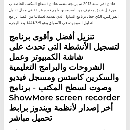
سطح المكتب الخاصة ب tgmfx. في سنة 2013 تم برمجة منصة tgmfx
من قبل فريق محترف من المبرمجين ولهم خبره عريقة في مجال تداول
الفوركس, الذي جعل برنامج التداول الذي نقدمه لعملائنا من افضل برامج
التداول الموجوده في الاسواق وهو 5‏‏/5‏‏/1441 بعد الهجرة
تنزيل أفضل وأقوى برنامج
لتسجيل الأنشطة التى تحدث على
شاشة الكمبيوتر وعمل
الشروحات والبرامج التعليمية
والسكرين كاستس ومسجل فيديو
وصوت لسطح المكتب - برنامج
ShowMore screen recorder
أخر إصدار لأنظمة ويندوز برابط
تحميل مباشر