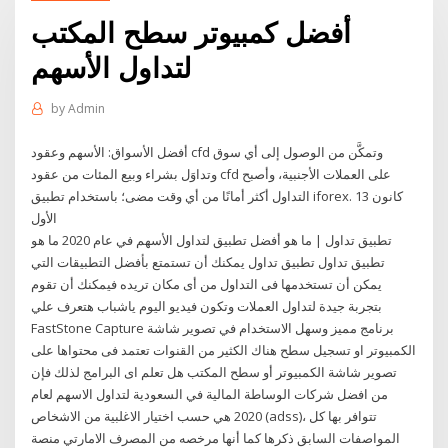
أفضل كمبيوتر سطح المكتب
لتداول الأسهم
by
Admin
أفضل الأسواق: الأسهم وعقود cfd وتمكَّن من الوصول إلى أي سوق
وتداوَل بشراء وبيع المئات من عقود cfd على العملات الأجنبية، وأصبح
التداول أكثر أمانًا من أي وقت مضى؛ باستخدام تطبيق iforex. 13 كانون
الأول
تطبيق تداول | ما هو أفضل تطبيق لتداول الأسهم في عام 2020 ما هو
تطبيق تداول تطبيق تداول يمكنك أن تستمتع بأفضل التطبيقات التي
يمكن أن تستخدمها فى التداول من أى مكان تريده فيمكنك أن تقوم
بتجربة جيدة لتداول العملات وتكون فيديو اليوم ياشباب هتعرف علي
FastStone Capture برنامج مميز وسهل الاستخدام في تصوير شاشة
الكمبيوتر او تسجيل سطح هناك الكثير من القنوات تعتمد فى محتواها على
تصوير شاشة الكمبيوتر أو سطح المكتب هل تعلم اى البرامج لذلك فإن
من افضل شركات الوساطة المالية في السعودية لتداول الاسهم لعام
2020 هي حسب اختيار الاغلبية من الاشخاص (adss)، تتوافر بها كل
المواصفات السابق ذكرها كما أنها مرخصه من المصرف الامارتي منصة