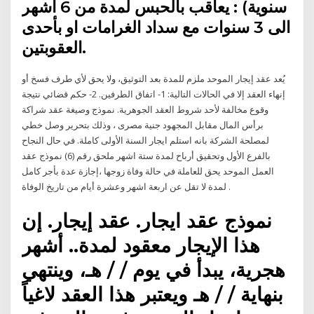
سنوية) : يعاقب بالحبس لمدة من 6 أشهر
الى 3 سنوات مع سداد الغرامات او بأحدى
العقوبتين.
يُعد عقد إيجار الموحد ملزم للمدة بعد التوثيق، ولا يحق لأي طرف فسخ أو
إنهاء العقد إلا في الحالات التالية: 1- اتفاق الطرفين. 2- حكم قضائي نتيجة
وقوع مخالفة لأحد شروط العقد الجوهرية. نموذج وصيغة عقد شراكة
برأس المال مقابل المجهود جنية مصرى ، وذلك بتحرير وصل خطي
لمصلحة الشركة بانه استلم ايجار السنة الأولى كاملة. في حال النجاح
بالفرع الأول وتحقيق أرباح لمدة ستة اشهر ملحق رقم (6) نموذج عقد
العمل الموحد يحق للعاملة في حالة وفاة زوجها ،إجازة عدة بأجر كامل
لمدة لا تقل عن اربعة اشهر وعشرة أيام من تاريخ الوفاة .
نموذج عقد ايجار. عقد إيجار. إن
هذا الإيجار معقود لمدة.. أشهر
هجرية، يبدأ في يوم / / هـ، وينتهي
بنهاية / / هـ ويعتبر هذا العقد لاغياً