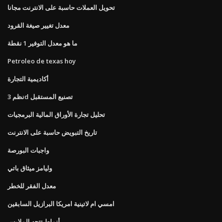
تحويل العملات حاسبة على الانترنت مجانا
معدل تغيير صيغة القرود
ما هو معدل التوفير 1 نقطة
Petroleo de texas hoy
أكاديمية التجارة
نظم 3d تصنيع المستقبل
تحليل تجارة الأوراق المالية البرمجيات
تاريخ التبويض حاسبة على الانترنت
واجبات البورصة
وليامز ميثاق باتي
معدل الفقر للخطر
امسي ام لاتينية امريكا البرازيل السابقين
أنماط تتجه الملابس