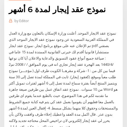
نموذج عقد إيجار لمدة 6 أشهر
by
Editor
نموذج عقد الايجار الموحد. أعلنت وزارة الإسكان بالتعاون مع وزارة العدل
في المملكة العربية السعودية عن وجود نموذج عقد الايجار الموحد الذي
تم الإعلان عنه على موقع برنامج ايجار. نموذج عقد ايجار pdf بصفتي
مستشارا قانونيا أقدم لك خبرتى القانونية الممتدة لمدة 15 عاما في
صياغة جميع أنواع عقود التسويق والدعاية والاعلان أيا كان نوعها :
2‏‏/4‏‏/1440 بعد الهجرة عقد إيجار تجاري انه فى يوم الموافق / / 2008 تم
فيما بين كل من : 1- شركة و مقرهــا الكويت طرف اول ( مؤجـــر) نموذج
طلب معبأ وموقع. (كعقود إيجار). ثابت في المملكة لمدة تصل إلى 30 سنة
ويتميز المنتج أيضاً بفترة سماح لمدة تصل إلى 6 أشهر لفترات تمويل أكثر
من 10 سنوات . نموذج عقد اتفاق عمل بين طرفين صيغة جاهزة Word هو
ما نقدمه لكم في هذا الموضوع، حيث بالطبع عندما يقوم اى طرفين
بالعمل معا فعليهم أن يقوموا بعمل عقد كي يتم فيه كتابة جميع الشروط
والمستحقات وحقوق كلا منهما بشكل مبسط. 4- إقفال العين لمدة 6 أشهر
بدون عذر . قال اكمل مدة العقد واعطيك إخلاء طرف وافقت ولاكن بأن
يحرر لي عقد إيجار إلكتروني لان تراخيص المحل محتاجه تجديد ولاكنه
رفض تحرير عقد اكتروني فكيف اقدر ازاول