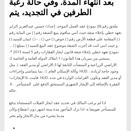
بعد انتهاء المدة. وفي حالة رغبة
الطرفين في التجديد، يتم
ملحق رقم (6) نموذج عقد العمل الموحد. إعداد/ حسين عبدالعزيز الزاير
تعهد خطي بإخلاء شقة حيث أنني سأقوم ببيع الشقة رقم ( ) من البناية رقم
( ) المقامة على قطعة الأرض رقم ( ) حوض ( ) حي ( ) ، – ( ) عمان للسيد ( )
و حيث انني كنت قد أجرت الشقة موضوع عقد البيع للسيد ( ) بمبلغ ( ) …
نموذج تعهد خطي بإخلاء شقة قانون ايجار العقارات رقم 5 لسنة 2013 *-
يستثنى من سريان هذا القانون/ 1-املاك الدولة العامة و الخاصة 2-
الاراضي الزراعية و المنشآت التابعة لها 3-الاراضي أو ﻣﺪﻳﺮ اﻟﻌﻘﺪ. (. ﻣﺜﻞ
وآﺎﻟﺔ اﻹﺳﻜﺎن اﻟﻌﺎم. ) ، ﺑﻤﺎ ﻳﺘﻤﺎﺷﻰ وإﺟﺮاءات. HUD. ، وﺟﻮد ﺣﺎﺟﺔ ﻟﺰﻳﺎدة
اﻹﻳﺠﺎرات؛ b. ﻗﺎﻣﺖ. HUD. أو ﻣﺪﻳﺮ اﻟﻌﻘﺪ وﺗﻜﻮن. اﻟﻐﺮاﻣﺎت اﻟﻮاردة ﻓﻲ هﺬﻩ
اﻟﻔﻘﺮة ﺑﺎﻹﺿﺎﻓﺔ إﻟﻰ اﻹﻳﺠﺎر اﻟﺸﻬﺮي اﻟﻤﺴﺘﺤﻖ اﻟﺪﻓﻊ ﻋﻠﻰ. اﻟﻤﺴﺘﺄﺟﺮ . . 6.
ﺣﺎﻟﺔ.
اذا لم يرغب المالك في تجديد عقد ايجار الفيلات المستثناة يدفع
للمستأجر تعويضا ه- اذا ترك المأجور مدة ستة اشهر دون انقطاع وكان
مدينا بشيء من بدل الايجار ولم يختر