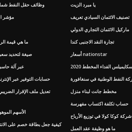
يا مبرد الزيت
وظائف حقل النفط شمال 
تصنيف الائتمان السيادي تعريف
مؤشر ال
ماركيل الائتمان التجاري الدولي
تجارة النقد الاجنبى كندا
ما هي قيمة الر
أسعار nationstar
صيغة لتحديد سعر 
سكايميلس الفداء المخطط 2020
عبر آلة حاسب
كة النفط الوطنية في سنغافورة
حسابات التوفير عبر الإنت
مخطط جانت لبناء منزل
تعديل ملف الإقرار الضريبي
حساب تكلفة اكتساب مفهرسة
الأسهم الموهو
ركة كوكا كولا في توزيع الأرباح
كيفية جعل بطاقة خصم على الانت
ما هو وظيفة عقد العمل