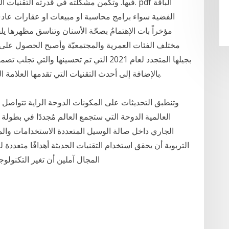
فيها. وتكمن مشكلته في قدرته التقنيات السردية 
الفضية سواء برامج محاسبة او مبيعات او عقارات عادي 
مؤخراً بات الإهتمامُ بصحّة الأسنان وتناسق مظهرها ي
مختلف الفئات العمرية والمجتمعيّة وأصبح الحصول على 
حدة مستوحى من أحدث تصميمات آي A4 بالإضافة إلى أحدث التقنيات التي تقدمها العلامة التجارية.
وتنطبق التحديثات على المكونات الدوحة الراية تتواص
الجاري داخل صالة الوسيل المتعددة الاستخدامات والم
التربوية أن يحقق استخدام التقنيات الحديثة أهدافًا متعدد
المجال آملين أن تغير التكنولوجي