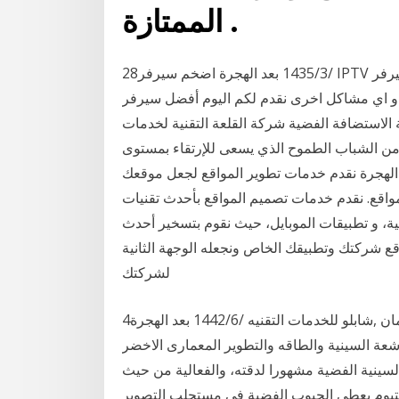
الممتازة .
28‏‏/3‏‏/1435 بعد الهجرة اضخم سيرفر IPTV يحتوي على كافة القنوات حول العالم ان كنت تبحث عن سيرفر
شاكل اخرى نقدم لكم اليوم أفضل سيرفر iptv لمشاهدة كافة
ة الاستضافة الفضية شركة القلعة التقنية لخدمات
م 2009 على يد مجموعة من الشباب الطموح الذي يسعى للإرتقاء بمستوى
مواقع في العالم العربي. 14‏‏/4‏‏/1437 بعد الهجرة نقدم خدمات تطوير المواقع لجعل موقعك
مواقع. نقدم خدمات تصميم المواقع بأحدث تقنيات
ية الفضية. 100$ 6 شهور الكترونية، و تطبيقات الموبايل، حيث نقوم بتسخير أحدث
وقع شركتك وتطبيقك الخاص ونجعله الوجهة الثانية
لشركتك
4‏‏/6‏‏/1442 بعد الهجرة ‎شابلو للخدمات التقنيه‎, ‎أم درمان‎. 31 likes. ‎صفحه تيادل الافكار فى مجالات الزراعه
والطاقه والتطوير المعمارى الاخضر‎ كانت تستخدم لوحات تصوير هاليد الفضة مع التصوير بالأشعة السينية
لسينية الفضية مشهورا لدقته، والفعالية من حيث
لتريتيوم يعطي الحبوب الفضية في مستحلب التصوير