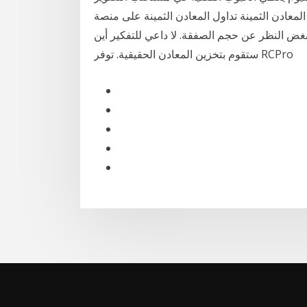
لثمينة تداول المعادن الثمينة على منصة MT4 وخصوصا الذهب ويحتسب الربح
بغض النظر عن حجم الصفقة. لا داعي للتفكير أين
ستقوم بتخزين المعادن الحقيقية. توفر RCPro