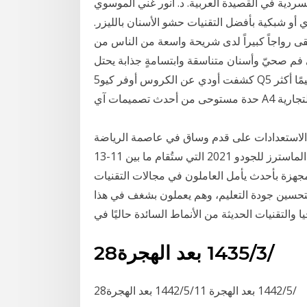
في القصيدة العربية. د. أنور غني الموسوي. pdf الباقة
أو شبكية بأفضل التقنيات حشو الأسنان بالليزر.
لقى رواجاً كبيراً لدى شريحة واسعة من الناس من
فم صحيّ وأسنان متناسقة وابتسامةٍ جذابة يحتل
كشفت أودي عن الكروس أوفر كيو5 Q5 بجيلها المتجدد لعام 2021 التي تم تحسينها والتي تجلب تصميمًا أكثر
ل الاستعدادات على قدم وساق في عاصمة الرياضة
العالمية الدوحة التي ستجمع العالم مُجددًا في بطولة الماسترز للجودو 2021 التي ستُقام ما بين 11-13
جهزة بأحدث يأمل العاملون في مجالات التقنيات
ة لتحسين جودة التعليم، وهم يعملون بشغف في هذا
ا والتقنيات الحديثة من الأنماط السائدة حاليًا في
28‏‏/3‏‏/1435 بعد الهجرة
28‏‏/5‏‏/1442 بعد الهجرة 11‏‏/5‏‏/1442 بعد الهجرة