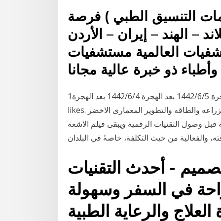
ات التنسيق الطبي ) فرصة
ند – الهند – إيران – الأردن
شفيات العالمية مستشفيات
وأطباء ذو خبرة عالية مجانا
1‏‏/6‏‏/1442 بعد الهجرة 5‏‏/6‏‏/1442 بعد الهجرة 4‏‏/6‏‏/1442 بعد الهجرة ‎شابلو للخدمات التقنيه‎, ‎أم درمان‎. 31
likes. ‎صفحه تيادل الافكار فى مجالات الزراعه والطاقه والتطوير المعمارى الاخضر‎ كانت تستخدم لوحات
ة قبل وصول التقنيات الرقمية ويبقى فيلم الاشعة
ه، والفعالية من حيث التكلفة، خاصةً في البلدان
صميم - أحدث التقنيات
 راحة في السفر وسهولة
العلاج والرعاية الطبية