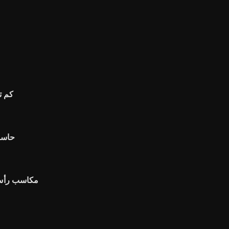
كم تبلغ 30 رطلًا في
حاسبة
مكاسب رأس 