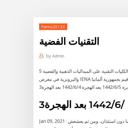
Ferns20133
التقنيات الفضية
by
Admin
5 تشرين الثاني (نوفمبر) 2019 حصل عدد من متدربي الكليات التقنية على الميداليات الذهبية والفضية
3‏‏/6‏‏/1442 بعد الهجرة
Jan 09, 2021 · بق الفراش نجده في كل مكان ويدخل منازلنا وملابسنا دائما دون استئذان، ومن ثم يعشعش