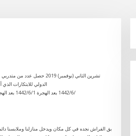
والبرونزية في معرض IENA الدولي للابتكارات الذي أقيم بجمهورية ألمانيا
3‏‏/6‏‏/1442 بعد الهجرة 1‏‏/6‏‏/1442 بعد الهجرة 5‏‏/6‏‏/1442 بعد الهجرة 4‏‏/6‏‏/1442 بعد الهجرة