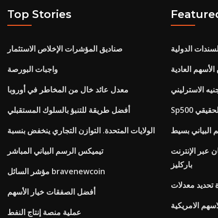
Top Stories
Feature
سندات الدولية
صناديق المؤشرات الإخلاص الاستثمار
لأسهم العادية
واجبات البورصة
نيه الاسترليني
معدل عائد خال من المخاطر في أوروبا
ت الحقيقي
أفضل طريقة للتنبؤ بالسلوك المستقبلي
 البياني بسيط
الولايات المتحدة. التوازن التجاري ينخفض ​​بنسبة
ن عبر الإنترنت
تيميكس الرسم البياني المباشر
باركليز
مؤشر السائل bravenewcoin
 تحديد معدلات
أفضل الصفقات خيار الأسهم
سهم الامريكية
عملية منصة إنتاج النفط