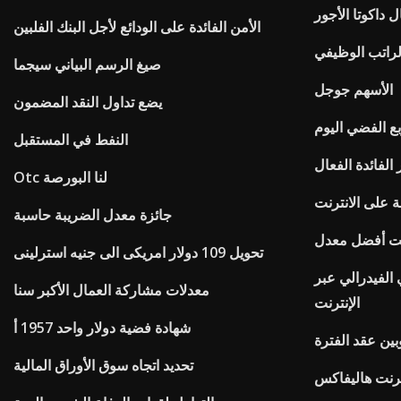
داكوتا الأجور
الأمن الفائدة على الودائع لأجل البنك الفلبين
راتب الوظيفي
صيغ الرسم البياني سيجما
الأسهم جوجل
يضع تداول النقد المضمون
بع الفضي اليوم
النفط في المستقبل
الفائدة الفعال
Otc لنا البورصة
ة على الانترنت
جائزة معدل الضريبة حاسبة
رنت أفضل معدل
تحويل 109 دولار امريكى الى جنيه استرلينى
 الفيدرالي عبر
معدلات مشاركة العمال الأكبر سنا
الإنترنت
شهادة فضية دولار واحد 1957 أ
بين عقد الفترة
تحديد اتجاه سوق الأوراق المالية
رنت هاليفاكس