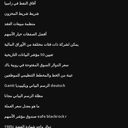
آفاق النفط في زامبيا
شريط شريط المخزون
منظمة مبيعات العقد
أفضل الصفقات خيار الأسهم
يمكن لشركة ذات فئات مختلفة من الأوراق المالية
تعيين 50 مؤشر البيانات التاريخية
سعر الدولار السوق المفتوحة في روبية باك
عينة من الخط والمخطط التنظيمي للموظفين
Gantt الرسم البياني ويكيبيديا deutsch
مظلة الرسم البياني مجانا
ما هو معدل سعر العملة
صندوق مؤشر الأسهم eafe blackrock r
1935c دولار واحد شهادة الفضة