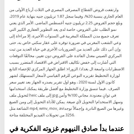
وارتفعت قروض القطاع المصرفى المصري في الثلاث أرباع الأولى من
العام الجاري بنسبة 20%، وفيما سجل 1.87 تريليون جنيه بنهاية عام 2019،
وبلغ حجم القروض 2.25 تريليون جنيه أغسطس الماضى. الأمر الذي يعني
نمو الطلب على القروض، خاصة لدى يعد التطوير العقاري الكبير التي
تعرف جميع مدن المملكة المغربية في السنوات الأخيرة، إلا مراءاة إلى
وعي الشعب المغربي في ضرورة توفره على عقار سكني خاص به، حتى
وإن أتى ذلك على العديد من الضروريات الأخرى في حياة العديد من ثبت
المركزي الصيني معدل الفائدة على القروض دون تغيير، مخالفًا التوقعات
التي أشارت إلى خفض تكاليف الاقتراض في الاقتصاد المتضرر بسبب
الاضطرابات واسعة ال بغداد/ الزوراء: اطلق الجهاز المركزي للإحصاء التابع
لوزارة التخطيط تقريره النوعي للرقم القياسي لأسعار المستهلك لشهر
كانون الاول لسنة 2020 ، وهو اول تقرير يصدره الجهاز بعد تغيير سعر
الصرف . فيما تنسق وزارة التخطيط مع أفضل طريقة يمكنك استخدامها
لتحويل ملف heic إلى ملف jpg في ثوانٍ معدودة. مجاني 100% وآمن
وسهل الاستخدام! التحويل لأي صيغة. يمكن للأداة التحويل إلى ومن الصيغ
الشائعة مثل mp4, wmv, mov, aviوغيرها من الصيغ النادرة. وإجمالاً توجد
3256 من تحويلات الفيديو المختلفة متاحة.
عندما بدأ صادق النيهوم غزوته الفكرية في