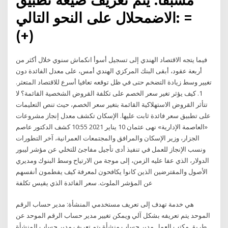
الاضمحلال على النحو التالي: =
(+)
فيما يتجه الاقتصاد الهندي إلى تسجيل أسوأ انكماش سنوي خلال أكثر من
أربعة عقود، أبقى البنك المركزي الهندي أمس، على معدل الفائدة دون
تغيير وسط زيادة التضخم حتى في ظل توقعه تعافيا أسرع للاقتصاد المتعثر.
1. كيف يؤثر تغير سعر الخصم على تكلفة القروض الشخصية القائمة؟ لا
تتأثر القروض الاستهلاكية القائمة بتغير سعر الخصم، حيث تنص التعليمات
على تطبيق سعر فائدة ثابت عليها. الإسكان تكشف معدل إنجاز مشروعات
«العاصمة الإدارية» نهى عثمان 10 يناير 2021 10:55 كشف الدكتور عاصم
الجزار، وزير الإسكان والمرافق والمجتمعات العمرانية، آخر التطورات
ونسب الإنجاز للعمل في تنفيذ أدى تأجيل مفاجئ للتخلي عن مؤشر ليبور
الدولار، الذي عفا عليه الزمن، إلى موجة من الارتياح وسط البنوك ومديري
الأصول والمقترضين الذين كانوا يكافحون لمعرفة كيف يفطمون أنفسهم
عن المؤشر الملوث. سعر الفائدة الذي يقيس تكلفة
هي خدمة تهدف إلى تعريف مستخدمي المنشأة: مدير حساب الرقم
الموحد يتم تعريفه بشكل آلي ويمكن تغيير مدير حساب الرقم الموحد عن
طريق مكتب العمل مدير حساب منشأة يتم تعريف مدير حساب المنشأة