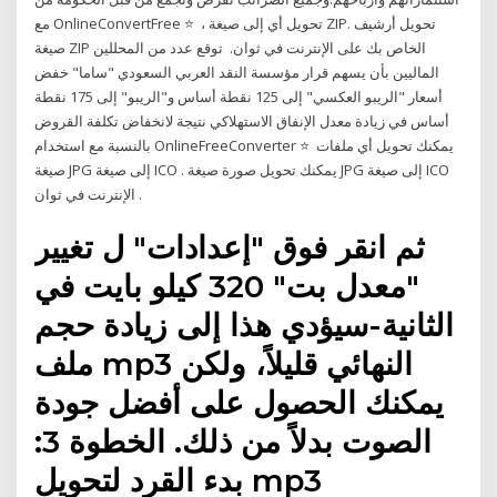
مع OnlineConvertFree ⭐ ️ ، تحويل أي إلى صيغة ZIP. تحويل أرشيف
صيغة ZIP الخاص بك على الإنترنت في ثوان. ️ توقع عدد من المحللين
الماليين بأن يسهم قرار مؤسسة النقد العربي السعودي "ساما" خفض
أسعار "الريبو العكسي" إلى 125 نقطة أساس و"الريبو" إلى 175 نقطة
أساس في زيادة معدل الإنفاق الاستهلاكي نتيجة لانخفاض تكلفة القروض
بالنسبة مع استخدام OnlineFreeConverter ⭐ ️ يمكنك تحويل أي ملفات
صيغة JPG إلى صيغة ICO . يمكنك تحويل صورة صيغة JPG إلى صيغة ICO
الإنترنت في ثوان ️.
ثم انقر فوق "إعدادات" ل تغيير
"معدل بت" 320 كيلو بايت في
الثانية-سيؤدي هذا إلى زيادة حجم
ملف mp3 النهائي قليلاً، ولكن
يمكنك الحصول على أفضل جودة
الصوت بدلاً من ذلك. الخطوة 3:
بدء القرد لتحويل mp3