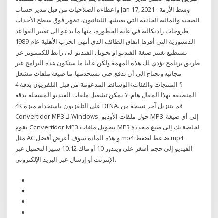
واعطاءه الصلاحيات من قبل مدير حساب Jan 17, 2021 · وسط الأزمة
الصحية والمالية الخانقة التي يعيشها اللبنانيون، تظهر فوق سطح الأحداث
طروحات راديكالية في غاية الخطورة، منها ما يدعو الى تغيير القواعد
الدستورية التي أقرها اتفاق الطائف الذي أنهى الحرب الأهلية عام 1989
تستطيع تغيير صيغة الفيديو او تحويل الفيديو الى رابط للكمبيوتر عن
طريق برنامج يؤدي لك هذه المهمة ولكن غالبا ما ستكون هذه البرامج غير
مجانية وتحتاج الى أن تدفع حتى تستخدمها. ما صيغة ملفات مشغل
الوسائط المدعومة من قبل التلفزيون بدقة 4k؟ المنتجات والفئات
المنطبقة بهذا المقال هام: لا يمكن تشغيل ملفات الفيديو المسجلة بدقة
4K على التلفزيون باستخدام ميزة DLNA. قم بتنزيل آخر نسخة من
Convertidor MP3 لـ Windows. حول ملفات الأوديو MP3 إلى أي صيغة.
يقوم Convertidor MP3 بتحويل ملفات MP3 الخاصة بك إلى صيغ متعددة
مثل AC و هذه المادة سوف أعرض أفضل mp4 ضاغط لضغط mp4
الفيديو إلى حجم أصغر على ويندوز 10 أو ماك 10.12 سييرا لتحميل عبر
الإنترنت أو إرسال عبر البريد الإلكتروني.