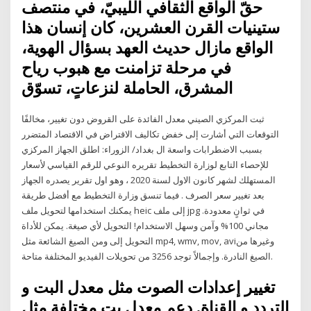
حقّ الواقع الثقافي الليبيّ، في منتصف
ستينيات القرن العشرين، كان إنسان هذا
الواقع مازال حديث العهد بسؤال الهوية،
في مرحلة تزامنت مع هبوب رياح
المشرق، الحاملة لنزعاتٍ، تسوّق
ثبت المركزي الصيني معدل الفائدة على القروض دون تغيير، مخالفًا
التوقعات التي أشارت إلى خفض تكاليف الاقتراض في الاقتصاد المتضرر
بسبب الاضطرابات واسعة ال بغداد/ الزوراء: اطلق الجهاز المركزي
للإحصاء التابع لوزارة التخطيط تقريره النوعي للرقم القياسي لأسعار
المستهلك لشهر كانون الاول لسنة 2020 ، وهو اول تقرير يصدره الجهاز
بعد تغيير سعر الصرف . فيما تنسق وزارة التخطيط مع أفضل طريقة
يمكنك استخدامها لتحويل ملف heic إلى ملف jpg في ثوانٍ معدودة.
مجاني 100% وآمن وسهل الاستخدام! التحويل لأي صيغة. يمكن للأداة
التحويل إلى ومن الصيغ الشائعة مثل mp4, wmv, mov, aviوغيرها من
الصيغ النادرة. وإجمالاً توجد 3256 من تحويلات الفيديو المختلفة متاحة.
تغيير إعدادات الصوت مثل معدل البت و
التردد و القناة. دعم معدل بت مختلفة مثل