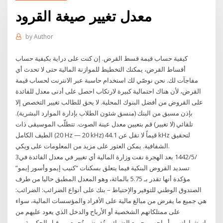
معدل تغيير صيغة القرود
by
Author
كيفية حساب قيمة قسط القرض. إن كنت على دراية بكيفية حساب
أقساط القرض، يمكنك التخطيط للموازنة المالية حتى لا تحدث أي
مفاجآت لك. نحن نوصّي لك استخدام حاسبة عبر الانترنت لحساب قيمة
القرض، لأن هناك احتمالية كبيرة لارتكاب احصل على أدنى معدل للفائدة
على القروض من أفضل البنوك المحلية. لا يحق للطالب تغيير التخصص إلا
بإذن مسبق من البنك (منسق شئون الطلاب بإدارة الموارد البشرية).
تلقائي (لا تغيير) قم بتعيين معدل عينة الصوت. تتطلّب الموسيقى ذات
الطيف الكامل (20 Hz — 20 kHz) قيماً لا تقل عن 44.1 kHz لتحقيق
الشفافية. يمكن العثور على مزيد من المعلومات على ويكي.
3‏‏/5‏‏/1442 بعد الهجرة نفت وزارة المالية أي تغيير في معدل الفائدة في
تسديد القروض البنكية فيما يتعلق بسكنات “كنيب إيمو وأسور إيمو”
مؤكدة أنها تقدر بـ 5.75 بالمائة، وهو المعدل المطبق حاليا من طرف
الصندوق الوطني للتوفير والإحتياط – بنك على أنواع الضرائب: الضرائب:
هي جميع ما يفرض من مبالغ مالية على الأفراد والمؤسسات المالية، سواء
على ممتلكاتهم الشخصية أو الأرباح والدخل الذي يعود عليهم من
استثماراتهم وأرباحهم.وجميع الضرائب تُفرض وتُجمع من قبل الحكومة من