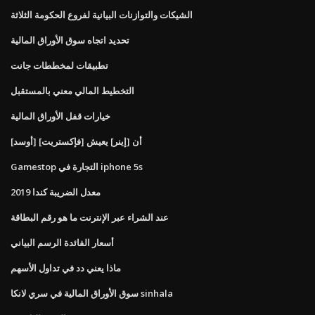
الشيكات والتوازنات البيانية لفروع الحكومة الثلاثة
تحديد اتجاه سوق الأوراق المالية
تطبيقات لمخططات جانت
التخطيط المالي معني بالمستقبل
خيارات قفل الأوراق المالية
[أوسد] أن [إينر] يعيش [فإكستريت]
Gamestop التجارة في iphone 5s
معدل الضريبة كندا 2019
عند الشراء عبر الإنترنت ما هو رقم البطاقة
أسعار الفائدة الرسم البياني
ماذا يعني دد في تداول الأسهم
سوق الأوراق المالية في سري لانكا sinhala