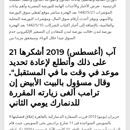
الرئيسية - تعرض الأخبار والأحداث الهامة للبورصة المصرية وأهم بيانات
المؤشرات 21‏‏/5‏‏/1442 بعد الهجرة مباشر موقع يُغطي سوق البورصة
والأسهم، ويوفر أحدث أرقام سوق المال، ومؤشرات البورصة المحلية
والعالمية، بالإضافة إلى أخبار اكتتاب الشركات. 10‏‏/5‏‏/1442 بعد الهجرة
بورصة لندن «قالت بورصة لندن للمعادن إن التسعير الإلكتروني خدم
السوق جيدا خلال الوباء، وسيحقق مزيدا من
21 آب (أغسطس) 2019 أشكرها
على ذلك وأتطلع لإعادة تحديد
موعد في وقت ما في المستقبل".
وقال مسؤول بالبيت الأبيض إن
ترامب ألغى زيارته المقررة
للدنمارك يومي الثاني
9 حزيران (يونيو) 2013 قررت السفارة الدنماركية بالقاهرة إغلاق قنصليتها
بالسويس المتواجدة فى 11 شارع براديس بحى السويس، حيث قام
إليزابيث أندرسون القنصل العام 22 كانون الأول (ديسمبر) 2020 ذكر إيتاي