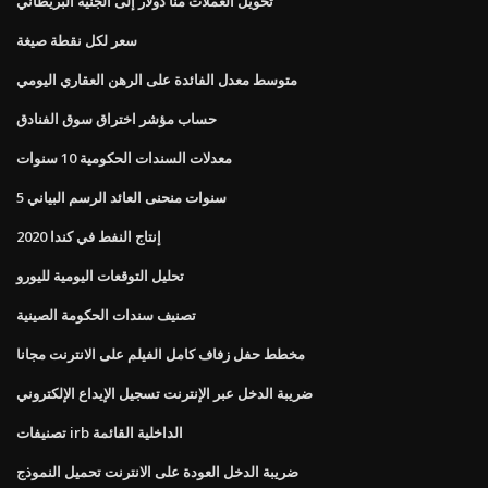
تحويل العملات منا دولار إلى الجنيه البريطاني
سعر لكل نقطة صيغة
متوسط ​​معدل الفائدة على الرهن العقاري اليومي
حساب مؤشر اختراق سوق الفنادق
معدلات السندات الحكومية 10 سنوات
5 سنوات منحنى العائد الرسم البياني
إنتاج النفط في كندا 2020
تحليل التوقعات اليومية لليورو
تصنيف سندات الحكومة الصينية
مخطط حفل زفاف كامل الفيلم على الانترنت مجانا
ضريبة الدخل عبر الإنترنت تسجيل الإيداع الإلكتروني
تصنيفات irb الداخلية القائمة
ضريبة الدخل العودة على الانترنت تحميل النموذج