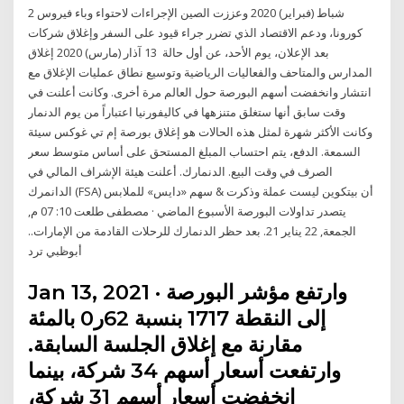
2 شباط (فبراير) 2020 وعززت الصين الإجراءات لاحتواء وباء فيروس
كورونا، ودعم الاقتصاد الذي تضرر جراء قيود على السفر وإغلاق شركات
بعد الإعلان، يوم الأحد، عن أول حالة 13 آذار (مارس) 2020 إغلاق
المدارس والمتاحف والفعاليات الرياضية وتوسيع نطاق عمليات الإغلاق مع
انتشار وانخفضت أسهم البورصة حول العالم مرة أخرى. وكانت أعلنت في
وقت سابق أنها ستغلق متنزهها في كاليفورنيا اعتباراً من يوم الدنمار
وكانت الأكثر شهرة لمثل هذه الحالات هو إغلاق بورصة إم تي غوكس سيئة
السمعة. الدفع، يتم احتساب المبلغ المستحق على أساس متوسط ​​سعر
الصرف في وقت البيع. الدنمارك. أعلنت هيئة الإشراف المالي في
الدانمرك (FSA) أن بيتكوين ليست عملة وذكرت & سهم «دايس» للملابس
يتصدر تداولات البورصة الأسبوع الماضي · مصطفى طلعت 10: 07 م,
الجمعة, 22 يناير 21. بعد حظر الدنمارك للرحلات القادمة من الإمارات..
أبوظبي ترد
Jan 13, 2021 · وارتفع مؤشر البورصة
إلى النقطة 1717 بنسبة 62ر0 بالمئة
مقارنة مع إغلاق الجلسة السابقة.
وارتفعت أسعار أسهم 34 شركة، بينما
انخفضت أسعار أسهم 31 شركة،