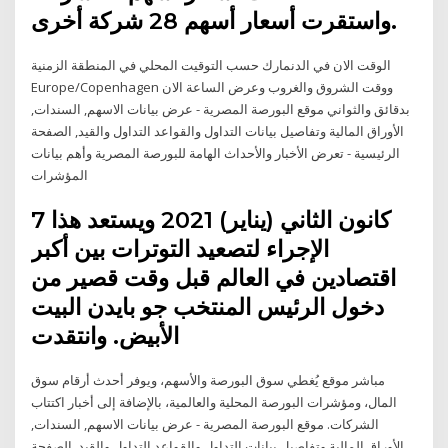
واستقرت أسعار أسهم 28 شركة أخرى.
الوقت الان في الدنمارك حسب التوقيت المحلي في المنطقة الزمنية
Europe/Copenhagen ووقت الشروق والغروب وعرض الساعة الان
بدقائق والثواني موقع البورصة المصرية - عرض بيانات الاسهم, السندات,
الأوراق المالية وتفاصيل بيانات التداول والقواعد التداول والقيد, الصفحة
الرئيسية - تعرض الأخبار والأحداث الهامة للبورصة المصرية وأهم بيانات
المؤشرات
7 كانون الثاني (يناير) 2021 ويستعد هذا
الإجراء لتصعيد التوترات بين أكبر
اقتصادين في العالم قبل وقت قصير من
دخول الرئيس المنتخب جو بايدن البيت
الأبيض. وانتقدت
مباشر موقع يُغطي سوق البورصة والأسهم، ويوفر أحدث أرقام سوق
المال، ومؤشرات البورصة المحلية والعالمية، بالإضافة إلى أخبار اكتتاب
الشركات. موقع البورصة المصرية - عرض بيانات الاسهم, السندات,
الأوراق المالية وتفاصيل بيانات التداول والقواعد التداول والقيد, الصفحة