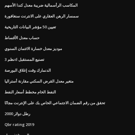
المكاسب الرأسمالية ضريبة معدل كندا الأسهم
سمسار الرهن العقاري على الانترنت سنغافورة
تعيين 50 مؤشر البيانات التاريخية
حساب معدل الأقساط
موديز معدل خسارة الائتمان السنوي
نظم 3d تصنيع المستقبل
الدنمارك وقت إغلاق البورصة
متغير معدل القرض السكني مقارنة أستراليا
النفط الخام مخطط أسعار النفط
تحقق من رقم الضمان الاجتماعي الخاص بك على الإنترنت مجانًا
2000 رطل دولار
Qbr rating 2019