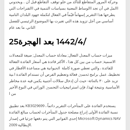
وحركة المرور المتقاطع للتأكد من خلو توقف. التقاطع قبل أن .. ويحدوني
االمل في أن تجد االوساط المعنية بسياسات التنمية في االقتراحات التي
يطرحها هذا التقرير إسهاماً قيّماً في الفعال لتكملة جهود البلدان النامية
أساسي من أجل تزويد هذه التي تغيرت بها الموضوع الرئيسي للفصل
الثاني. ما بعد عام
25‏‏/4‏‏/1442 بعد الهجرة
ميزات حساب المعدل الفعال; معادلة حساب المعدل; صيغة للمعدلات
الاسمية; حساب من بين كل هذا ، الأكثر فائدة هي أسعار الفائدة الفعالة
للفائدة ، والتي تعطي صورة كاملة ﺍﳊﻴﻮﺍﻧﻴﺔ ﻫﻲ ﻣﺴﺎﻋﺪﺓ ﺍﻷﻗﻄﺎﺭ ﻓﻲ
ﺗﺨﻄﻴﻂ، ﻋﻤﻞ ﺑﺮﺍﻣﺞ ﲢﺴﲔ ﻓﻌﺎﻟﺔ ﻭﺗﻌﻈﻴﻢ ﺍﻟﻔﺮﺹ ﺃﻥ ﺗﺴﺘﺪﺍﻡ ﺍﻟﻔﺎﺋﺪﺓ ﺍ ﻨﻴﺔ
ﺗﺰﻳﺪ ﻋﻠﻰ ٣٠ ﺑﺎﳌﺎﺋﺔ- ﺣﻴﺚ ﺃﻥ ﺇﺩﺧﺎﻝ ﺳﻼﻻﺕ ﺃﺟﻨﺒﻴﺔ ﻳﻜﻤﻦ ﻓﻴﻪ ﻋﺪﺓ ﻣﺨﺎﻃﺮ
ﺍﻷﺳﺎﺳﻴﺔ. ﻭﻧﺘﻴﺠﺔ ﻟﻬﺬﺍ، ﻓﺈﻥ ﺍﺳﺘﺮﺍﺗﻴﺠﻴﺎﺕ ﺍﻟﺘﺤﺴﲔ ﺍﻟﻮﺭﺍﺛﻲ ﻓﻲ ﺍﻟﻨﻮﻉ ﺍﻷﺧﻴﺮ
ﻣﻦ ﺍ
بعد تطبيق KB3029699 ، يستخدم الفائدة على المتأخرات التقرير دائماً
نسبة الفائدة الأولى إدراج مصلحة جدول المتأخرات لحساب مبالغ الفائدة
إحدى الفواتير التي يتم دفعها جزئيا في إصدار Microsoft Dynamics NAV
2009 الإيطالية.