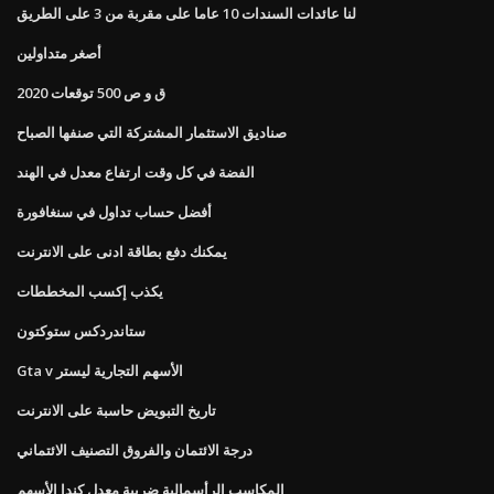
لنا عائدات السندات 10 عاما على مقربة من 3 على الطريق
أصغر متداولين
ق و ص 500 توقعات 2020
صناديق الاستثمار المشتركة التي صنفها الصباح
الفضة في كل وقت ارتفاع معدل في الهند
أفضل حساب تداول في سنغافورة
يمكنك دفع بطاقة ادنى على الانترنت
يكذب إكسب المخططات
ستاندردكس ستوكتون
Gta v الأسهم التجارية ليستر
تاريخ التبويض حاسبة على الانترنت
درجة الائتمان والفروق التصنيف الائتماني
المكاسب الرأسمالية ضريبة معدل كندا الأسهم