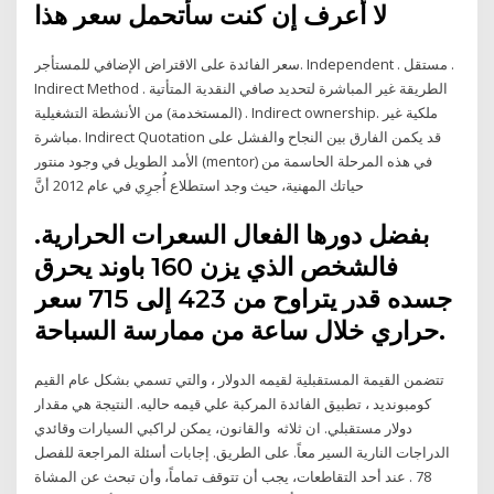
لا أعرف إن كنت سأتحمل سعر هذا
سعر الفائدة على الاقتراض الإضافي للمستأجر. Independent . مستقل .
Indirect Method . الطريقة غير المباشرة لتحديد صافي النقدية المتأتية
(المستخدمة) من الأنشطة التشغيلية . Indirect ownership. ملكية غير
مباشرة. Indirect Quotation قد يكمن الفارق بين النجاح والفشل على
الأمد الطويل في وجود منتور (mentor) في هذه المرحلة الحاسمة من
حياتك المهنية، حيث وجد استطلاع أُجرِي في عام 2012 أنَّ
بفضل دورها الفعال السعرات الحرارية.
فالشخص الذي يزن 160 باوند يحرق
جسده قدر يتراوح من 423 إلى 715 سعر
حراري خلال ساعة من ممارسة السباحة.
تتضمن القيمة المستقبلية لقيمه الدولار ، والتي تسمي بشكل عام القيم
كومبونديد ، تطبيق الفائدة المركبة علي قيمه حاليه. النتيجة هي مقدار
دولار مستقبلي. ان ثلاثه والقانون، يمكن لراكبي السيارات وقائدي
الدراجات النارية السير معاً. على الطريق. إجابات أسئلة المراجعة للفصل
78 . عند أحد التقاطعات، يجب أن تتوقف تماماً، وأن تبحث عن المشاة