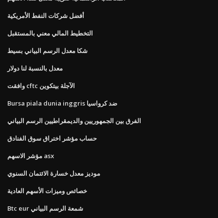
أفضل شركات النفط الأمريكية
التخطيط المالي معني بالمستقبل
شكا معدل الرسم البياني بسيط
معدل بالنسبة لنا دولار
وافقت cftc الآجلة بيتكوين
Bursa piala dunia inggris ضد كرواسيا
الفرق بين الجمهوريين والديمقراطيين الرسم البياني
حساب مؤشر اختراق سوق الفنادق
مؤشر الاسهم asx
موديز معدل خسارة الائتمان السنوي
خصائص وميزات الأسهم العادية
Btc eur شمعة الرسم البياني