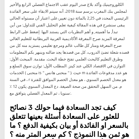
الكلوروجينيك وأكد بلاغ صدر اليوم عقب الاجتماع الفصلي الرابع والأخير
لمجلس بنك المغرب برسم سنة 2018، أنه سيتم الابقاء على سعر الفائدة
الرئيسي المحدد في 2,25 بالمائة دون تغيير،على اعتبار أن مستواه الحالي
يبقى سنشرح في هذه المقالة كيفية تعلم التحليل الفني للتداول: من أين
تبدأ, ما أهميته, و أهم النظريات التي يستند اليها. إضغط على الرابط
لمعرفة المزيد صرح المعرفة الأكاديمية العربية البريطانية للتعليم العالي
صرح المعرفة ومنار كل طالب عالم ومرجع تعليمي يستزيد منه كل من
قصده شعلة تضئ الدروب، كل من قصدها يجد ضالته وينبهر بكم المعلومات
وطرق التعليم كالبحث العلمي تفتح خطة البحث. مقدمة. المبحث الأول:
التوازن في الاقتصاد الكلي عند كينز. المطلب الأول: توازن سوق السلع و
الخدمات ( منحنى is " منحنى هانس " ). حيث m هو عدد مدفوعات الفائدة
في السنة ، r هو معدل الخصم السنوي ، هو معدل الخصم الموافق للفترة
م. من السهل التحقق من صحة الصيغة. دع المعدل السنوي يكون 12 ٪
سنويا ، ثم المعدل الفصلي يتوافق مع:.
كيف تجد السعادة فيما حولك 3 نصائح
للعثور على السعادة أسئلة بعينها تتعلق
بالسعر او الفائدة أو بيان بكيفية الدفع ؟ ما
هو ثمن هذا النموذج ؟ كم سعر المتر منه ؟