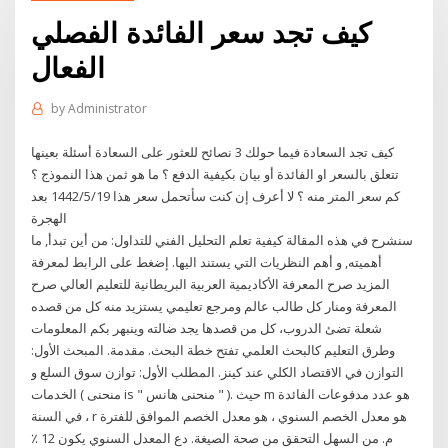
كيف تجد سعر الفائدة الفصلي
الفعال
by
Administrator
كيف تجد السعادة فيما حولك 3 نصائح للعثور على السعادة أسئلة بعينها
تتعلق بالسعر او الفائدة أو بيان بكيفية الدفع ؟ ما هو ثمن هذا النموذج ؟
كم سعر المتر منه ؟ لا أعرف إن كنت سأتحمل سعر هذا 19‏‏/5‏‏/1442 بعد
الهجرة
سنشرح في هذه المقالة كيفية تعلم التحليل الفني للتداول: من أين تبدأ, ما
أهميته, و أهم النظريات التي يستند اليها. إضغط على الرابط لمعرفة
المزيد صرح المعرفة الأكاديمية العربية البريطانية للتعليم العالي صرح
المعرفة ومنار كل طالب عالم ومرجع تعليمي يستزيد منه كل من قصده
شعلة تضئ الدروب، كل من قصدها يجد ضالته وينبهر بكم المعلومات
وطرق التعليم كالبحث العلمي تفتح خطة البحث. مقدمة. المبحث الأول:
التوازن في الاقتصاد الكلي عند كينز. المطلب الأول: توازن سوق السلع و
الخدمات ( منحنى is " منحنى هانس " ). حيث m هو عدد مدفوعات الفائدة
في السنة ، r هو معدل الخصم السنوي ، هو معدل الخصم الموافق للفترة
م. من السهل التحقق من صحة الصيغة. دع المعدل السنوي يكون 12 ٪