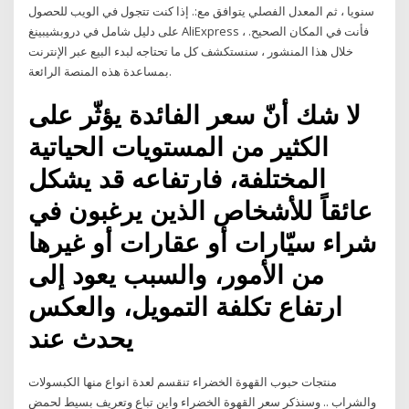
سنويا ، ثم المعدل الفصلي يتوافق مع:. إذا كنت تتجول في الويب للحصول
على دليل شامل في دروبشيبينغ AliExpress ، فأنت في المكان الصحيح.
خلال هذا المنشور ، سنستكشف كل ما تحتاجه لبدء البيع عبر الإنترنت
بمساعدة هذه المنصة الرائعة.
لا شك أنّ سعر الفائدة يؤثّر على
الكثير من المستويات الحياتية
المختلفة، فارتفاعه قد يشكل
عائقاً للأشخاص الذين يرغبون في
شراء سيّارات أو عقارات أو غيرها
من الأمور، والسبب يعود إلى
ارتفاع تكلفة التمويل، والعكس
يحدث عند
منتجات حبوب القهوة الخضراء تنقسم لعدة انواع منها الكبسولات
والشراب .. وسنذكر سعر القهوة الخضراء واين تباع وتعريف بسيط لحمض