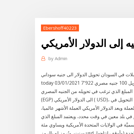
Ebershoff40223
by
Admin
ت في السودان تحويل الدولار الى جنيه سوداني price-
today 03/01/2021 7٬922 أسعار الصرف لتحويل 100 جنيه مصري (EGP) إلى دولار أمريكي (USD) اليوم
ناير 2021. 17 كانون الثاني (يناير) 2021 ادخل المبلغ الذي ترغب في تحويله من الجنيه المصري
عملة ويعد الدولار الأمريكي العملة الأشهر عالميا،
في بلد معين في وقت محدد، ويعتمد المبلغ الذي
ميَّة في الولايات المتحدة الأمريكية ويساوي مئة
سنت، ويُرمز له بالرمز usd أو $. علماً أن أكبر فئة للدولار وصلت 100,000 للورقة الواحدة (وأوقف إنتاجها،