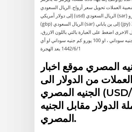
ة حالياً هي ورقة بقيمة 100 الأكثر شعبية العملات تحويل سعر أزواج. الريال السعودي (sar)
إلى دولار أمريكي (usd) الريال السعودي (sar) إلى يورو (eur) الريال السعودي (sar) إلى جنيه بريطاني
(gbp) الريال السعودي (sar) إلى ين ياباني (jpy) 20‏‏/1‏‏/1440 بعد الهجرة تحويل الجنيه السوداني الى العملات.
 الاخرى اضغط على العبارة بالتي باللون الازرق،
حيث سوف تستطيع معرف قيمة 1000 دولار كم جنيه سوداني ، او 100 يورو كم جنيه سوداني او أي
1‏‏/6‏‏/1442 بعد الهجرة
نيه المصري موقع اخبار
العملات من الدولار الى
الجنيه المصري (USD/EGP) ليمكنكم من معرفة
الدولار مقابل الجنيه
المصري.