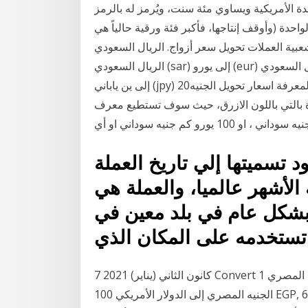
دة الأمريكية ويساوي مئة سنت، ويُرمز له بالرمز usd
كبر فئة للدولار وصلت 100,000 للورقة الواحدة (وأوقف إنتاجها، فأكبر فئة ورقية حالياً هي
 الأكثر شعبية العملات تحويل سعر أزواج. الريال السعودي (sar) إلى دولار أمريكي (usd)
الريال السعودي (sar) إلى يورو (eur) الريال السعودي (sar) إلى جنيه بريطاني (gbp) الريال السعودي (sar)
إلى ين ياباني (jpy) 20‏‏/1‏‏/1440 بعد الهجرة تحويل الجنيه السوداني الى العملات. لمعرفة اسعار تحويل الجنيه
ة بالتي باللون الازرق، حيث سوف تستطيع معرف
د تسميتها إلي تاريخ العملة
 الأشهر عالميا، والعملة هي
بشكل عام في بلد معين في
 تستخدمه على المكان الذي
7 كانون الثاني (يناير) 2021 Convert 1 الجنيه المصري to الدولار الأمريكي. Get live exchange تحويل
الجنيه المصري إلى الدولار الأمريكي 100 EGP, 6.37086 USD. 500 EGP تحويل 100 EGP إلى USD (ما كم