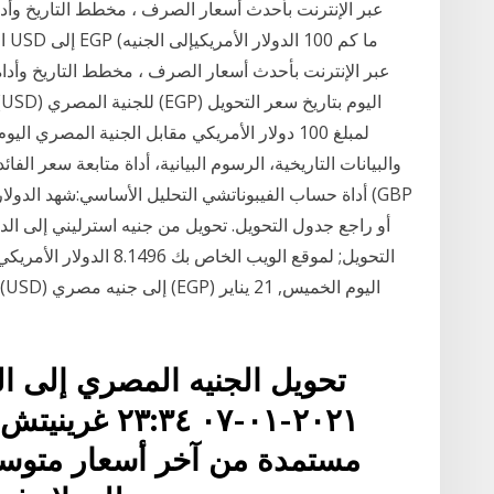
أداة حساب الفيبوناتشي التحليل الأساسي:شهد الدولار ا
تحويل الجنيه المصري إلى ال
٢٠٢١-٠١-٠٧ ٣٤
مستمدة من آخر أسعار متوسط