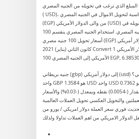
ي (يناير) 2021 ادخل المبلغ الذي ترغب في تحويله من الجنيه المصري (EGP) الى الدولار الأمريكي
( USD)، التحويل يتم تلقائيا مع الادخال. أيضا، يمكنك التحويل في حاسبة لتحويل الاموال في الجنيه المصري
(EGP) من والى الدولار الأمريكي (USD) باستخدام أحدث أسعار الصرف. أدخل المبلغ المطلوب تحويله في
المربع الى يسار الجنيه المصري. استخدام الجنيه المصري ينقسم 100 piasters or 1000 milliemes. دولار&
أسعار تحويل 100 جنيه مصري (EGP) الى دولار أمريكي (USD)، أسعار الصرف التاريخية و الرسم البياني. 13
كانون الثاني (يناير) 2021 Convert 1 الدولار الأمريكي to الجنيه المصري. Get live exchange تحويل الدولار
 EGP, 6.38530 USD. 500 EGP
جنيه بريطاني (gbp) إلى دولار أمريكي (usd) أسعار صرف العملات كم عدد جنيه بريطاني هو دولار أمريكي؟
واحد GBP هو 1.3584 USD واحد USD هو 0.7362 GBP. انخفض سعر تحويل عملة الدولار الأمريكي مقابل
عملة الجنية المصري اليوم الخميس 21 يناير 2021 بمقدار (-0.0054) نقطه وبمعدل (-0.03%) والأسعار
ملتين والتحويل العكسي تحويل العملات العالمية
حديث فوري سعر العملة دولار امريكي / يورو من