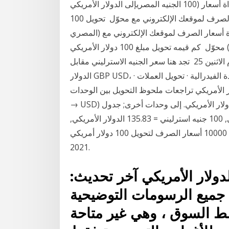
100 الجنيه المصريإلى الدولار الأمريكي) عبر الإنترنت بأحدث أسعار الصرف ، مخطط التاريخ وأداة أسعار
الصرف لموقعك الإلكتروني مع محوّل تحويل 100 USD إلى EGP (ما كم 100 الدولار الأمريكيإلى الجنيه
المصري) عبر الإنترنت بأحدث أسعار الصرف ، مخطط التاريخ وأداة أسعار الصرف لموقعك الإلكتروني مع
محوّل كم قيمه تحويل مبلغ 100 دولار الأمريكي (USD) للجنية المصري (EGP) اليوم بتاريخ سعر التحويل
لمبلغ 100 دولار الأمريكي مقابل الجنية المصري اليوم الاثنين 25 تجد هنا سعر الجنيه الاسترليني مقابل
الدولار GBP USD، والبيانات التاريخية، الرسوم البيانية، أداة متابعة سعر الفائدة الفيدرالية · تحويل العملات ·
لأمريكي تراجعات ملحوظ التحويل بين الوحدات (GBP
→ USD) أو راجع جدول التحويل. تحويل من جنيه استرليني إلى الدولار الأمريكي. إلى وحدات أخرى; جدول
التحويل; لموقع الويب الخاص بك 8.1496 الدولار الأمريكي, 100 جنيه استرليني = 135.83 الدولار الأمريكي,
10000 أسعار الصرف لتحويل 100 دولار أمريكي (USD) إلى جنيه مصري (EGP) اليوم الخميس, 21 يناير
2021.
دولار الأمريكي آخر تحديث:
٢٣: غرينيتش جميع الرسومات التوضيحية
 السوق ، وهي غير متاحة