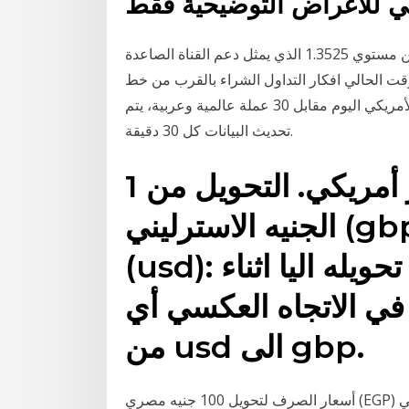
ارتفع زوج الجنية الاسترليني مقابل الدولار الامريكي من مستوي 1.3525 الذي يمثل دعم القناة الصاعدة
 مقاومة في الوقت الحالي افكار التداول الشراء بالقرب من خط
الاتجاة الصاعد عند مستوي 1.3550 لهدف 1 سعر الدولار الأمريكي اليوم مقابل 30 عملة عالمية وعربية، يتم
تحديث البيانات كل 30 دقيقة.
1 جنيه استرليني = 1.36 دولار أمريكي. التحويل من
الجنيه الاسترليني (gbp) الى الدولار الأمريكي
(usd): أدخل المبلغ من المال ليتم تحويله اليا اثناء
 في الاتجاه العكسي أي
من usd الى gbp.
أسعار الصرف لتحويل 100 جنيه مصري (EGP) إلى دولار أمريكي (USD) اليوم الأحد, 24 يناير 2021. 17